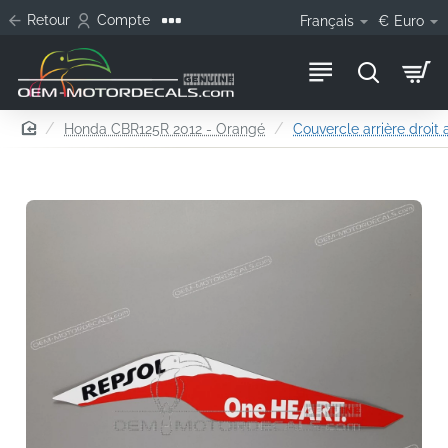
Retour
Compte
Français
€
Euro
home
Honda CBR125R 2012 - Orangé
Couvercle arrière droit 