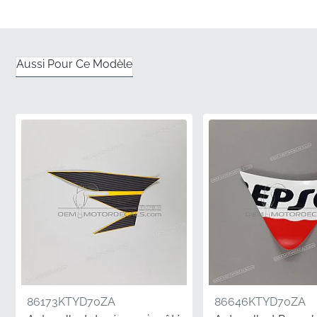
de montage.
Ingénierie de précision pour le couvercle arrière
droit
Aussi Pour Ce Modèle
✅
Découpe de précision :
Chaque ligne et contour
est produit à l'aide des outils d'usine spécifiques du
fabricant pour un ajustement parfait sur votre
carénage.
✅
Emballage d'origine :
Ce composant arrive dans
des matériaux de protection officiels du fabricant pour
garantir qu'il reste impeccable jusqu'à ce que vous
soyez prêt pour l'installation.
✅
Numéro de pièce vérifié :
Portant le MPN officiel
86832KTYD70ZA, ce graphique fait partie intégrante
de l'assemblage technique de votre moto.
86173KTYD70ZA
86646KTYD70ZA