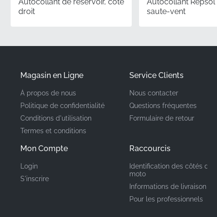
Autocollant de réservoir, côté
Autocollant Repsol
✅
Contrôle qualité :
Chaque autocollant subit des
droit
saute-vent
contrôles rigoureux au niveau de l'usine pour
répondre aux normes strictes d'adhérence et de
constance des couleurs définies par Honda.
✅
Distribution officielle :
Provenant directement de
canaux autorisés, garantissant une pièce neuve
Magasin en Ligne
Service Clients
d'usine qui n'a pas été soumise à un stockage
À propos de nous
Nous contacter
inapproprié à long terme.
Politique de confidentialité
Questions fréquentes
Conditions d'utilisation
Formulaire de retour
Numéro de pièce
Termes et conditions
86832KTYD70ZA
(MPN)
Mon Compte
Raccourcis
Fabricant
Honda
Login
Identification des côtés de 
moto
S'inscrire
Emplacement de
Informations de livraison
Couvercle arrière droit*
montage
Pour les professionnels