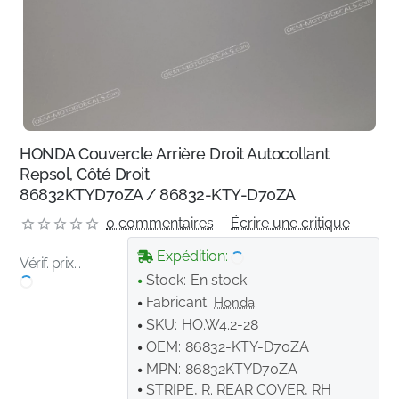
HONDA Couvercle Arrière Droit Autocollant
Repsol, Côté Droit
86832KTYD70ZA / 86832-KTY-D70ZA
0 commentaires
-
Écrire une critique
Expédition:
Vérif. prix...
Stock:
En stock
Fabricant:
Honda
SKU:
HO.W4.2-28
OEM:
86832-KTY-D70ZA
MPN:
86832KTYD70ZA
STRIPE, R. REAR COVER, RH