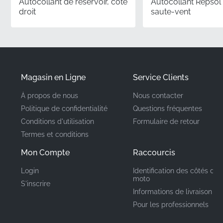
d'ajustement ou de défaillances matérielles, évitant
Autocollant de réservoir, côté
Autocollant Repsol
droit
saute-vent
ainsi des déceptions coûteuses et frustrantes.
✅
Précision des couleurs :
Les encres utilisées en
production sont calibrées pour correspondre aux
spécifications de peinture d'usine spécifiques pour
une intégration visuelle transparente et
Magasin en Ligne
Service Clients
professionnelle.
À propos de nous
Nous contacter
Politique de confidentialité
Questions fréquentes
Numéro de pièce
86641KTYD70ZA
Conditions d'utilisation
Formulaire de retour
(MPN)
Termes et conditions
Fabricant
Honda
Mon Compte
Raccourcis
Login
Identification des côtés de 
Emplacement de
Carénage avant supérieur
moto
S'inscrire
droit*
montage
Informations de livraison
Pour les professionnels
Type
Bande