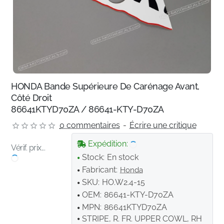
HONDA Bande Supérieure De Carénage Avant,
Côté Droit
86641KTYD70ZA / 86641-KTY-D70ZA
0 commentaires
-
Écrire une critique
Expédition:
Vérif. prix...
Stock:
En stock
Fabricant:
Honda
SKU:
HO.W2.4-15
OEM:
86641-KTY-D70ZA
MPN:
86641KTYD70ZA
STRIPE, R. FR. UPPER COWL, RH