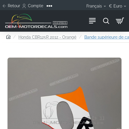
Retour
Compte
Français
€
Euro
home
Honda CBR125R 2012 - Orangé
Bande supérieure de ca