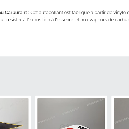
au Carburant :
Cet autocollant est fabriqué à partir de vinyle 
 résister à l'exposition à l'essence et aux vapeurs de carbur
 :
Chaque graphique est livré dans l'emballage officiel du fab
ant neuf d'usine qui a été protégé tout au long de la chaîn
 Strictes :
Pour éviter les plis ou les dommages à l'adhésif,
des matériaux de protection spécialisés plutôt que de le roule
e :
Choisir des pièces d'origine usine élimine le risque de tail
 offrant un résultat qui correspond à la vision du fabricant.
ricant :
Cet article est un composant Honda officiel (MPN 
ications que les pièces montées sur la chaîne de montage.
PN)
86173KTYD70ZA