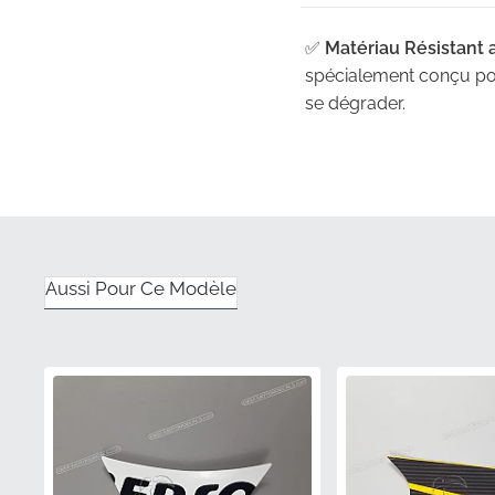
✅
Matériau Résistant 
spécialement conçu pour
se dégrader.
✅
Emballage d'Origine
vous recevez un compos
✅
Normes d'Expédition
autocollant à plat dans 
Aussi Pour Ce Modèle
✅
Authenticité Garanti
changements de couleur,
✅
Numéro de Pièce Fab
selon les mêmes spécif
Numéro de Pièce (M