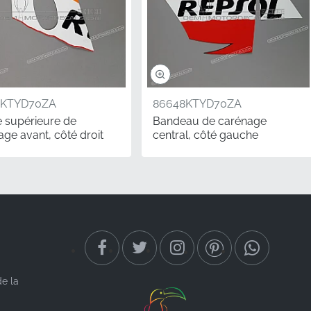
1KTYD70ZA
86648KTYD70ZA
 supérieure de
Bandeau de carénage
ge avant, côté droit
central, côté gauche
ites nuances dans le
nue des autres. Cet
ire pour un look
que l'identité visuelle
de la
it" sont toujours