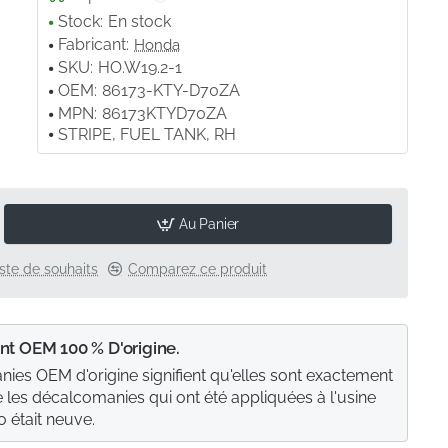
Stock:
En stock
Fabricant:
Honda
SKU:
HO.W19.2-1
OEM:
86173-KTY-D70ZA
MPN:
86173KTYD70ZA
STRIPE, FUEL TANK, RH
Au Panier
liste de souhaits
Comparez ce produit
nt OEM 100 % D'origine.
ies OEM d'origine signifient qu'elles sont exactement
les décalcomanies qui ont été appliquées à l'usine
 était neuve.