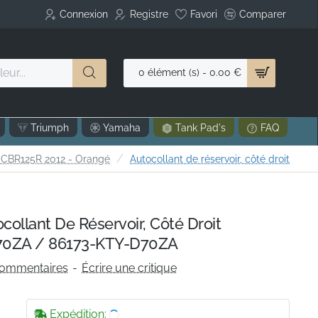
Connexion
Registre
Favori
Comparer
0 élément (s) - 0.00 €
Triumph
Yamaha
Tank Pad's
FAQ
CBR125R 2012 - Orangé
Autocollant de réservoir, côté droit
ollant De Réservoir, Côté Droit
0ZA / 86173-KTY-D70ZA
commentaires
-
Écrire une critique
Expédition: