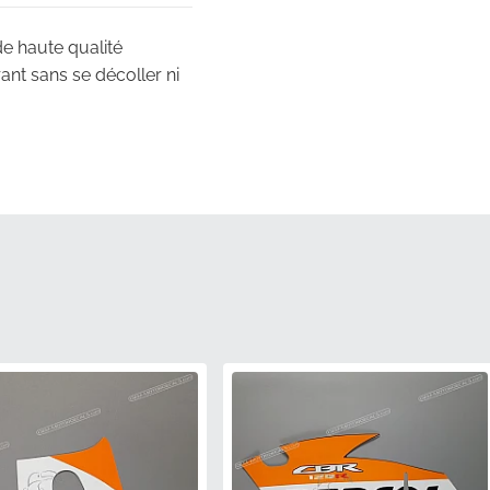
de haute qualité
ant sans se décoller ni
ricant, garantissant que
e d'approvisionnement.
 nous expédions cet
r ou de le plier.
les incorrectes ou de
86173KTYD70ZA), produit