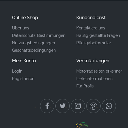
hohen Standards zu erfüllen, die von Originalteilen
erwartet werden.
Online Shop
Kundendienst
Über uns
Kontaktiere uns
Teilenummer
86173KPPT30ZA
Datenschutz-Bestimmungen
Häufig gestellte Fragen
(MPN)
Nutzungsbedingungen
Rückgabeformular
Geschäftsbedingungen
Hersteller
Honda
Mein Konto
Verknüpfungen
Kraftstofftank, rechte
Montageort
Seite*
Login
Motorradseiten erkennen
Registrieren
Lieferinformationen
Typ
Aufkleber
Für Profis
Material
Vinyl-Aufkleber
Die Wahl authentischer Fabrikgrafiken für Modelle wie
die CBR125R ist für Fahrer, die Wert auf Präzision legen,