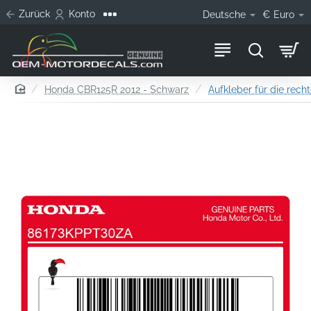
Zurück
Konto
Deutsche
€
Euro
home
Honda CBR125R 2012 - Schwarz
Aufkleber für die rech