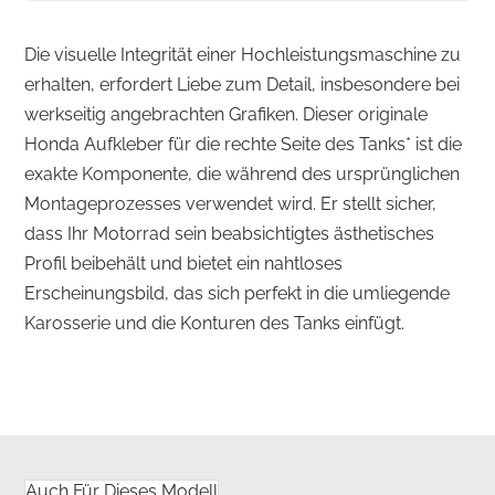
Die visuelle Integrität einer Hochleistungsmaschine zu
erhalten, erfordert Liebe zum Detail, insbesondere bei
werkseitig angebrachten Grafiken. Dieser originale
Honda Aufkleber für die rechte Seite des Tanks* ist die
exakte Komponente, die während des ursprünglichen
Montageprozesses verwendet wird. Er stellt sicher,
dass Ihr Motorrad sein beabsichtigtes ästhetisches
Profil beibehält und bietet ein nahtloses
Erscheinungsbild, das sich perfekt in die umliegende
Karosserie und die Konturen des Tanks einfügt.
Präzisionsfertigung für den Aufkleber der
rechten Tankseite
✅
Kraftstoffbeständiges Material:
Das hochwertige
Vinyl ist so konzipiert, dass es gelegentlichem Kontakt
Auch Für Dieses Modell