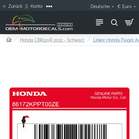
Zurück
Konto
Deutsche
€
Euro
home
Honda CBR125R 2012 - Schwarz
Linker Honda Flügel A