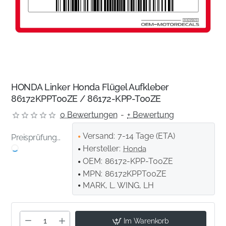
HONDA Linker Honda Flügel Aufkleber
86172KPPT00ZE / 86172-KPP-T00ZE
0 Bewertungen
-
+ Bewertung
Versand:
7-14 Tage (ETA)
Preisprüfung...
Hersteller:
Honda
OEM:
86172-KPP-T00ZE
MPN:
86172KPPT00ZE
MARK, L. WING, LH
Im Warenkorb