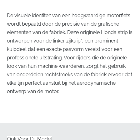
De visuele identiteit van een hoogwaardige motorfiets
wordt bepaald door de precisie van de grafische
elementen van de fabriek. Deze originele Honda strip is
ontworpen voor de linker zijkuip*, een prominent
kuipdeel dat een exacte pasvorm vereist voor een
professionele uitstraling. Voor rijders die de originele
look van hun machine waarderen, zorgt het gebruik
van onderdelen rechtstreeks van de fabriek ervoor dat
elke lijn perfect aansluit bij het aerodynamische
ontwerp van de motor.
Authentieke Fabrieksafwerking voor de Linker
Zijkuip
✅
UV-bestendig:
Deze graphic is ontworpen om
langdurige blootstelling aan fel zonlicht te weerstaan
Ook Voor Dit Model