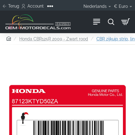
Terug
Account
Nederlands
€
Euro
home
Honda CBR125R 2009 - Zwart rood
CBR zijkuip strip, li