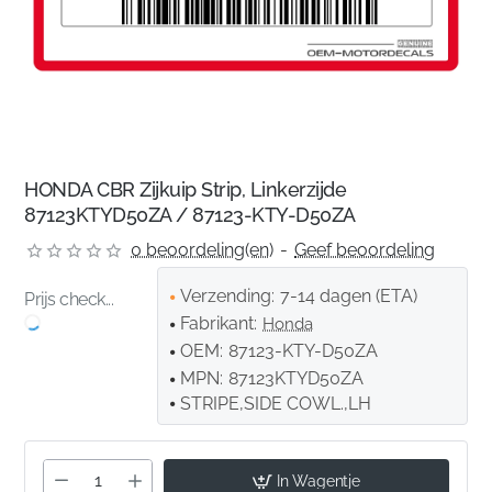
HONDA CBR Zijkuip Strip, Linkerzijde
87123KTYD50ZA / 87123-KTY-D50ZA
0 beoordeling(en)
-
Geef beoordeling
Verzending:
7-14 dagen (ETA)
Prijs check...
Fabrikant:
Honda
OEM:
87123-KTY-D50ZA
MPN:
87123KTYD50ZA
STRIPE,SIDE COWL.,LH
In Wagentje