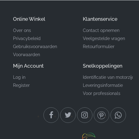
garandeert dat het voldoet aan de exacte normen die
vereist zijn voor productie in de fabriek.
Online Winkel
Klantenservice
Over ons
Contact opnemen
Onderdeelnummer
87123KTYD50ZA
Privacybeleid
Veelgestelde vragen
(MPN)
Gebruiksvoorwaarden
Retourformulier
Voorwaarden
Fabrikant
Honda
Mijn Account
Snelkoppelingen
Montagelocatie
Zijkuip, linkerzijde*
Log in
Identificatie van motorzijde
Register
Leveringsinformatie
Type
Strip
Voor professionals
Materiaal
Vinyl sticker
Het vinden van de juiste sticker van fabriekskwaliteit is
essentieel voor elke liefhebber die de waarde van zijn
motor wil behouden. Wanneer u een originele OEM-