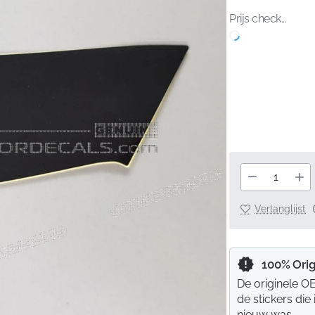
Prijs check...
Verlanglijst
100% Orig
De originele OE
de stickers die
nieuw was.