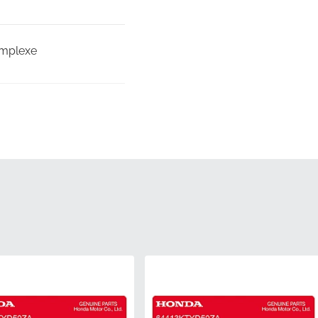
omplexe
 bij de originele
e om de consistentie
sico op verkeerde
en platte, stijve