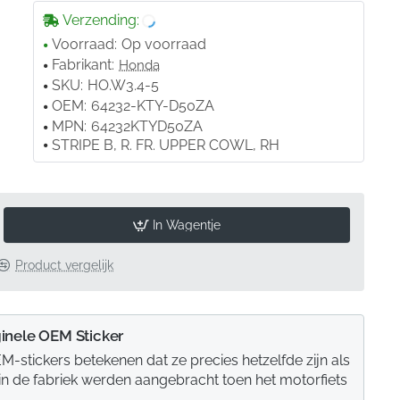
Verzending:
Voorraad:
Op voorraad
Fabrikant:
Honda
SKU:
HO.W3.4-5
OEM:
64232-KTY-D50ZA
MPN:
64232KTYD50ZA
STRIPE B, R. FR. UPPER COWL, RH
In Wagentje
Product vergelijk
inele OEM Sticker
M-stickers betekenen dat ze precies hetzelfde zijn als
 in de fabriek werden aangebracht toen het motorfiets