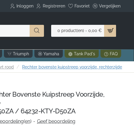
Inloggen
Registreren
Favoriet
Vergelijken
0 product(en) - 0,00 €
Triumph
Yamaha
Tank Pad's
FAQ
rt rood
Rechter bovenste kuipstreep voorzijde, rechterzijde
er Bovenste Kuipstreep Voorzijde,
e
0ZA / 64232-KTY-D50ZA
eoordeling(en)
-
Geef beoordeling