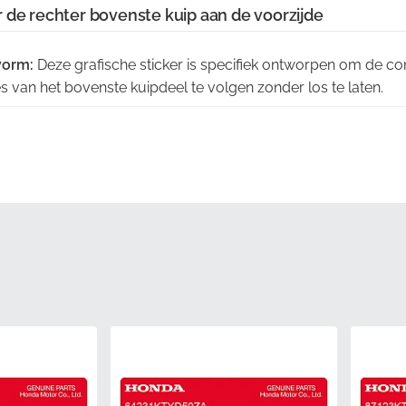
 de rechter bovenste kuip aan de voorzijde
vorm:
Deze grafische sticker is specifiek ontworpen om de c
 van het bovenste kuipdeel te volgen zonder los te laten.
Vervaardigd met eigen inktformuleringen die perfect aansluiten
oor een naadloze look.
ke individuele streep ondergaat een strenge fabrieksinspecti
e van rand tot rand te garanderen.
enheid:
Het kiezen van originele onderdelen elimineert het ri
echting die vaak bij niet-originele alternatieven voorkomen.
akking:
We zorgen ervoor dat je graphic wordt verzonden in e
 structurele schade voor installatie te voorkomen.