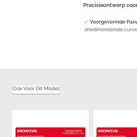
Precisieontwerp voor
✅
Voorgevormde Pas
driedimensionale curves
✅
Kleuraccuraatheid:
fabrieksspecificaties v
✅
Kwaliteitsborging:
El
van de lijm en perfecti
✅
Authentieke Tevred
Ook Voor Dit Model
afmetingen of slechte h
✅
Beschermende Verp
container om kreuken of