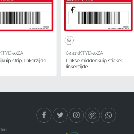
 rechterzijde*
3KTYD50ZA
64413KTYD50ZA
jkuip strip, linkerzijde
Linkse middenkuip sticker,
linkerzijde
ik van fabrieks-
jn professionele
n de bestaande design
 opvalt in elke menigte.
jden