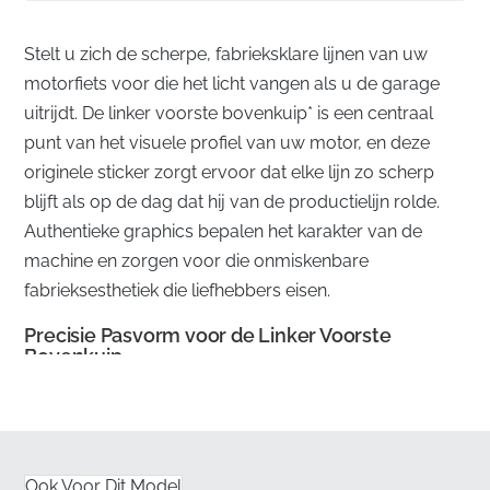
Stelt u zich de scherpe, fabrieksklare lijnen van uw
motorfiets voor die het licht vangen als u de garage
uitrijdt. De linker voorste bovenkuip* is een centraal
punt van het visuele profiel van uw motor, en deze
originele sticker zorgt ervoor dat elke lijn zo scherp
blijft als op de dag dat hij van de productielijn rolde.
Authentieke graphics bepalen het karakter van de
machine en zorgen voor die onmiskenbare
fabrieksesthetiek die liefhebbers eisen.
Precisie Pasvorm voor de Linker Voorste
Bovenkuip
✅
Officiële Distributie:
Rechtstreeks via
geautoriseerde fabrikantkanalen verkregen om te
garanderen dat u een fabrieksnieuw onderdeel
Ook Voor Dit Model