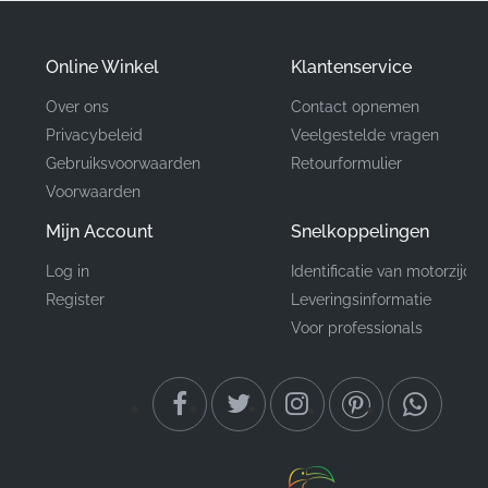
installatie te behouden.
Online Winkel
Klantenservice
Onderdeelnummer
64233KTYD50ZA
Over ons
Contact opnemen
(MPN)
Privacybeleid
Veelgestelde vragen
Gebruiksvoorwaarden
Retourformulier
Fabrikant
Honda
Voorwaarden
Linker voorste bovenkuip,
Montagelocatie
Mijn Account
Snelkoppelingen
linkerzijde*
Log in
Identificatie van motorzijde
Type
Sticker
Register
Leveringsinformatie
Voor professionals
Materiaal
Vinyl sticker
Wanneer u kiest voor een authentieke Honda graphic,
kiest u voor precisie en duurzaamheid. Het vervangen
van vervaagde of beschadigde graphics door nieuwe