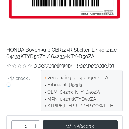
HONDA Bovenkuip CBR125R Sticker, Linkerzijde
64233KTYD50ZA / 64233-KTY-D50ZA
0 beoordeling(en)
-
Geef beoordeling
Verzending:
7-14 dagen (ETA)
Prijs check...
Fabrikant:
Honda
OEM:
64233-KTY-D50ZA
MPN:
64233KTYD50ZA
STRIPE,L. FR. UPPER COWL,LH
In Wagentje