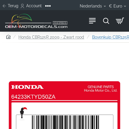
Terug
Account
Nederlands
€
Euro
home
Honda CBR125R 2009 - Zwart rood
Bovenkuip CBR125R s