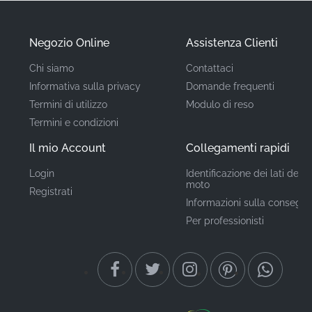
calibrato per completare perfettamente la livrea
specifica della tua macchina per un look impeccabile.
Negozio Online
Assistenza Clienti
Codice Articolo
Chi siamo
Contattaci
560692587
(MPN)
Informativa sulla privacy
Domande frequenti
Termini di utilizzo
Modulo di reso
Produttore
Kawasaki
Termini e condizioni
Il mio Account
Collegamenti rapidi
Posizione di
Cerchione*
montaggio
Login
Identificazione dei lati della
moto
Registrati
Tipo
Striscia per cerchione
Informazioni sulla consegn
Per professionisti
Adesivo vinilico di grado
Materiale
di fabbrica
Quando si tratta di mantenere una moto di prima
classe, il dettaglio è importante. L'utilizzo di questo