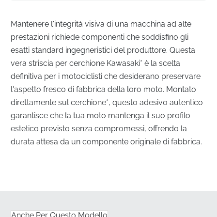
Mantenere l'integrità visiva di una macchina ad alte
prestazioni richiede componenti che soddisfino gli
esatti standard ingegneristici del produttore. Questa
vera striscia per cerchione Kawasaki* è la scelta
definitiva per i motociclisti che desiderano preservare
l'aspetto fresco di fabbrica della loro moto. Montato
direttamente sul cerchione*, questo adesivo autentico
garantisce che la tua moto mantenga il suo profilo
estetico previsto senza compromessi, offrendo la
durata attesa da un componente originale di fabbrica.
Precisione Superiore per il Tuo Cerchione
✅
Confezione originale del produttore:
Ogni striscia
viene consegnata nella sua confezione originale
sigillata dalla fabbrica, garantendo che rimanga priva
Anche Per Questo Modello