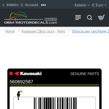
Indietro
Account
Italiano
€
Euro
home
Home
Kawasaki Z800 2013 - Nero
Striscia per cerchione