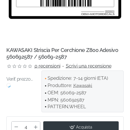
KAWASAKI Striscia Per Cerchione Z800 Adesivo
560692587 / 56069-2587
0 recensioni
-
Scrivi una recensione
Spedizione:
7-14 giorni (ETA)
Verif. prezzo...
Produttore:
Kawasaki
OEM:
56069-2587
MPN:
560692587
PATTERN,WHEEL
Acquista