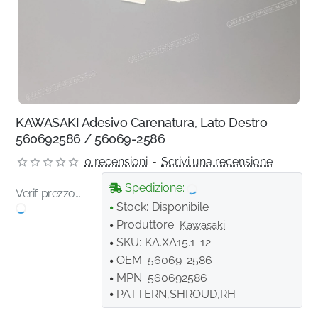
KAWASAKI Adesivo Carenatura, Lato Destro
560692586 / 56069-2586
0 recensioni
-
Scrivi una recensione
Spedizione:
Verif. prezzo...
Stock:
Disponibile
Produttore:
Kawasaki
SKU:
KA.XA15.1-12
OEM:
56069-2586
MPN:
560692586
PATTERN,SHROUD,RH