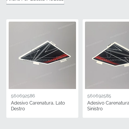
vinile di alta qualità che rimane stabile anche se
esposto a vapori di benzina e a lievi schizzi di
carburante durante il rifornimento.
✅
Garanzia del Produttore:
Questo componente
autentico è coperto dalla garanzia di fabbrica,
assicurando che soddisfi i più alti standard di longevità
e prestazioni.
✅
Controllo Qualità Rigoroso:
Ogni emblema viene
sottoposto a un rigoroso controllo di fabbrica per
garantire che la grafica sia nitida e il supporto adesivo
sia impeccabile.
560692586
560692585
✅
Geometria Sagomata:
Progettato specificamente
Adesivo Carenatura, Lato
Adesivo Carenatura
per seguire le complesse curve del serbatoio del
Destro
Sinistro
carburante, prevenendo il sollevamento o il distacco
dei bordi nel tempo.