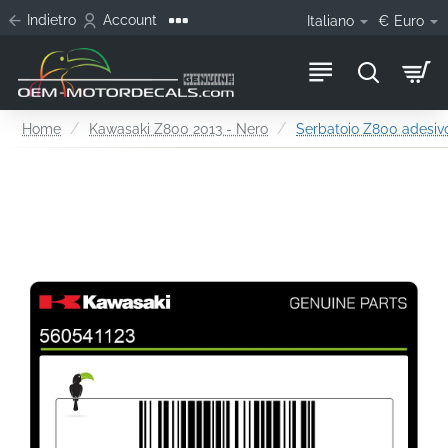
Indietro
Account
Italiano
€
Euro
home
Home
Kawasaki Z800 2013 - Nero
Serbatoio Z800 adesiv