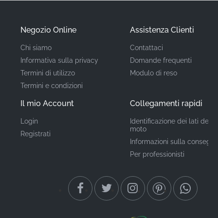
✅
Corrispondenza Esatta dei Pigmenti:
Gli inchiostri
utilizzati sono calibrati per abbinarsi alla palette
originale del produttore, garantendo una perfetta
Negozio Online
Assistenza Clienti
integrazione visiva con la tua moto.
Chi siamo
Contattaci
Informativa sulla privacy
Domande frequenti
Codice Articolo
Termini di utilizzo
Modulo di reso
560541123
(MPN)
Termini e condizioni
Il mio Account
Collegamenti rapidi
Produttore
Kawasaki
Login
Identificazione dei lati della
moto
Posizione di
Registrati
Serbatoio*
Informazioni sulla consegn
Montaggio
Per professionisti
Tipo
Adesivo / Emblema
Materiale
Adesivo in vinile