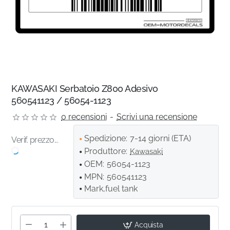
KAWASAKI Serbatoio Z800 Adesivo
560541123 / 56054-1123
0 recensioni
-
Scrivi una recensione
Spedizione:
7-14 giorni (ETA)
Verif. prezzo...
Produttore:
Kawasaki
OEM:
56054-1123
MPN:
560541123
Mark,fuel tank
Acquista