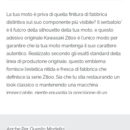
La tua moto è priva di quella finitura di fabbrica
distintiva sul suo componente più visibile? Il serbatoio*
è il fulcro della silhouette della tua moto, e questo
adesivo originale Kawasaki Z800 è l'unico modo per
garantire che la tua moto mantenga il suo carattere
autentico. Realizzato secondo gli esatti standard della
linea di produzione originale, questo emblema
fornisce l'estetica nitida e fresca di fabbrica che
definisce la serie Z800. Sia che tu stia restaurando un
look classico o mantenendo una macchina
impeccabile, niente eguaglia la precisione di un
componente originale di fabbrica.
Allineamento Perfetto per il Tuo Serbatoio Z800
✅
Materiale Resistente al Carburante:
Realizzato in
Anche Per Questo Modello