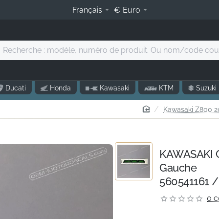
Français
€
Euro
Recherche
modèle,
numéro
Ducati
Honda
Kawasaki
KTM
Suzuki
de
roduit.
home
Kawasaki Z800 20
Ou
nom/code
ouleur...
KAWASAKI Co
Gauche
560541161 /
0 