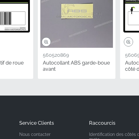
Kawasaki
ntage
Couvercle de pivot, côté gauche*
Autocollant
Autocollant vinyle
560520869
56069
tif de roue
Autocollant ABS garde-boue
Autoc
 les collectionneurs, les pièces OEM authentiques avec les 
avant
côté d
, surtout lorsqu'il s'agit de maintenir l'apparence d'origine d
 un autocollant de couvercle de pivot Kawasaki authentique
ble représentation de l'ingénierie de la marque, préservant s
e marché grâce à des graphismes d'usine de haute qualité.
emment Posées
Service Clients
Raccourcis
montage est-il déterminé pour cette pièce ?
Nous contacter
Identification des côtés 