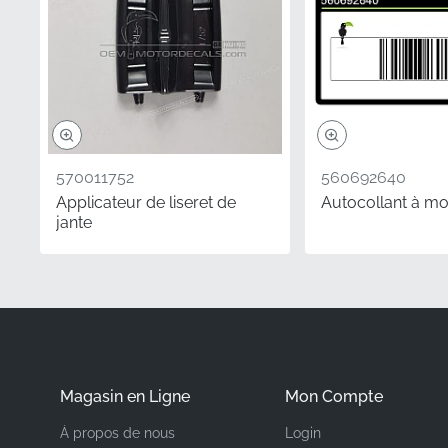
Fabricant
Emplacement de Mo
Type
Matériau
570011752
560692640
Applicateur de liseret de
Autocollant à mo
Pour les passionnés et
jante
une valeur significative
comme la ZR800. Choisir
machine reste une vérita
et sa désirabilité sur l
Questions Fréqu
Magasin en Ligne
Mon Compte
Comment le côté de 
À propos de nous
Login