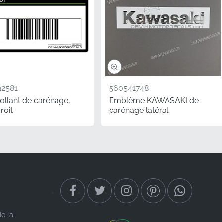
2581
560541748
ollant de carénage,
Emblème KAWASAKI de
bons numéros MPN ont
roit
carénage latéral
es modèles populaires
 garantit que votre
on attrait à long terme
de la