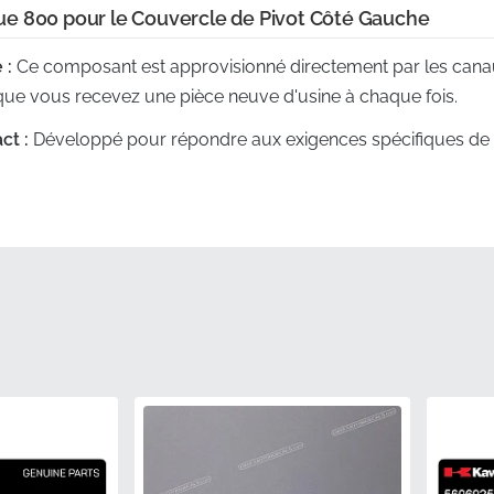
e 800 pour le Couvercle de Pivot Côté Gauche
 :
Ce composant est approvisionné directement par les cana
 que vous recevez une pièce neuve d'usine à chaque fois.
ct :
Développé pour répondre aux exigences spécifiques de la
rquage numérique correspond avec une précision totale au 
ed :
L'autocollant est spécialement conçu pour suivre les lig
n de pivot du cadre pour un look homogène.
:
Chaque autocollant est livré dans son emballage d'origine d
 contamination adhésive avant l'installation.
thentique :
Ce composant authentique porte l'identifiant spéc
d à toutes les normes de contrôle qualité et de durabilité du f
PN)
560541161