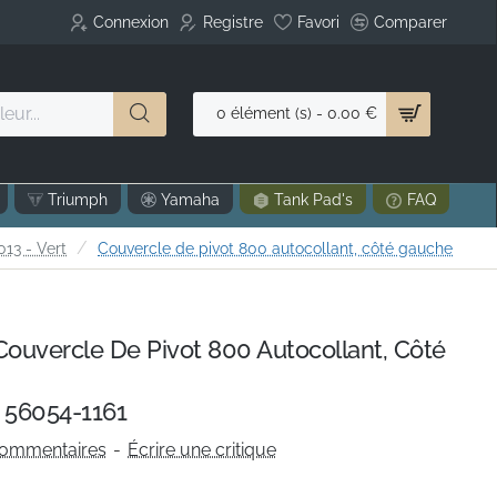
Connexion
Registre
Favori
Comparer
0 élément (s) - 0.00 €
Triumph
Yamaha
Tank Pad's
FAQ
13 - Vert
Couvercle de pivot 800 autocollant, côté gauche
uvercle De Pivot 800 Autocollant, Côté
 56054-1161
commentaires
-
Écrire une critique