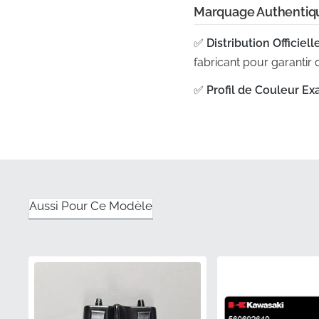
Marquage Authentiqu
✅
Distribution Officielle
fabricant pour garantir
✅
Profil de Couleur Exa
garantissant que le ma
✅
Conception Contour
en retrait de la sectio
✅
Emballage d'Origine 
tout pli, froissement ou
Aussi Pour Ce Modèle
✅
Numéro de Pièce Au
garantissant qu'il répon
Numéro de Pièce (M