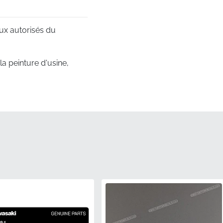
ux autorisés du
 peinture d'usine,
schéma de votre moto.
nes uniques et les zones
u fabricant pour éviter
ifique de l'usine,
abricant.