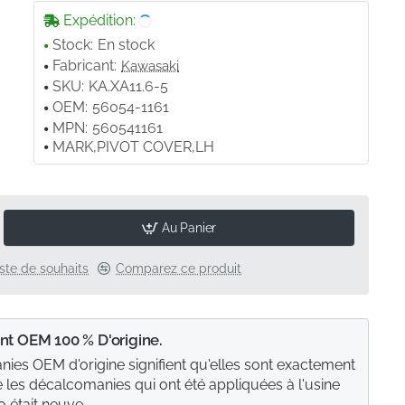
Expédition:
Stock:
En stock
Fabricant:
Kawasaki
SKU:
KA.XA11.6-5
OEM:
56054-1161
MPN:
560541161
MARK,PIVOT COVER,LH
Au Panier
liste de souhaits
Comparez ce produit
nt OEM 100 % D'origine.
ies OEM d'origine signifient qu'elles sont exactement
les décalcomanies qui ont été appliquées à l'usine
 était neuve.