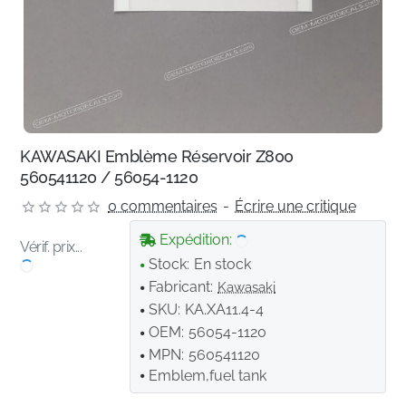
KAWASAKI Emblème Réservoir Z800
560541120 / 56054-1120
0 commentaires
-
Écrire une critique
Expédition:
Vérif. prix...
Stock:
En stock
Fabricant:
Kawasaki
SKU:
KA.XA11.4-4
OEM:
56054-1120
MPN:
560541120
Emblem,fuel tank