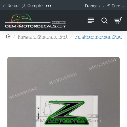
Retour
Compte
Français
€
Euro
home
Kawasaki Z800 2013 - Vert
Emblème réservoir Z800