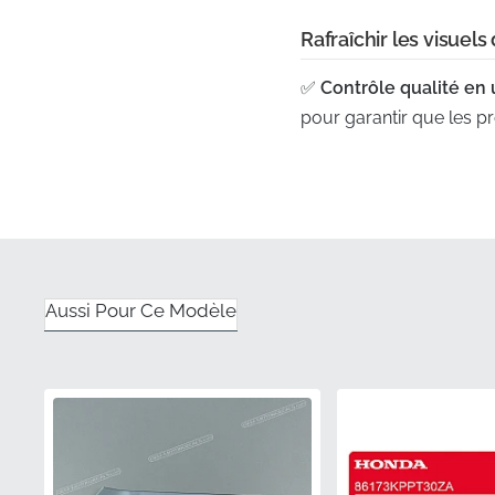
Rafraîchir les visuel
✅
Contrôle qualité en 
pour garantir que les pr
✅
Identification de pi
86832KTYD40ZA, garantis
✅
Précision de l'outilla
d'origine du fabricant, 
✅
Précision garantie :
C
Aussi Pour Ce Modèle
alternatives tierces, gar
✅
Distribution officielle
d'usine, prête pour une 
Numéro de pièce (M