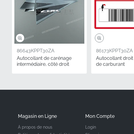
Fabricant
Emplacement de mo
Type
86643KPPT30ZA
86173KPPT30ZA
Matériau
Autocollant de carénage
Autocollant droit
intermédiaire, côté droit
de carburant
Cet autocollant Honda a
l'apparence neuve d'usi
satisfaisant le week-end
mécanique. En choisissa
parfaitement aux lignes 
spécifiés par le fabrican
Magasin en Ligne
Mon Compte
Saviez-vous que ?
À propos de nous
Login