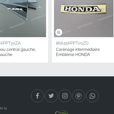
4KPPT30ZA
86645KPPT00ZD
au central gauche,
Carénage intermédiaire
gauche
Emblème HONDA
 à conserver
 projet de garage
exes ni d'expertise
e le graphique s'intègre
seuls les composants
de la