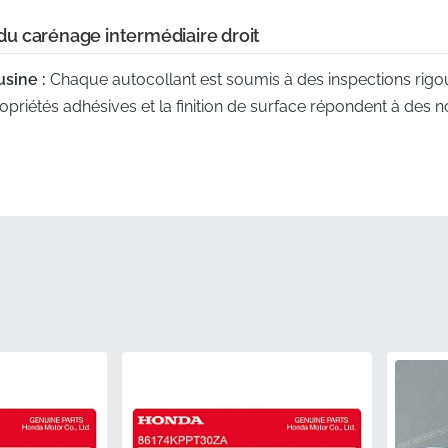
s du carénage intermédiaire droit
usine :
Chaque autocollant est soumis à des inspections rigo
opriétés adhésives et la finition de surface répondent à des n
èce authentique :
Ce graphique spécifique est identifié par le 
sant qu'il s'agit d'un composant authentique de l'usine.
ge d'origine :
Chaque décalcomanie est produite à l'aide des
garantissant un ajustement parfait aux contours de la carrosse
hoisir un composant authentique élimine l'incertitude souve
antissant une satisfaction totale quant à l'ajustement.
 :
Provenant de canaux de fabrication autorisés, cette pièce a
installation immédiate sur votre machine.
PN)
86832KTYD40ZA