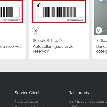
Honda
ntage
Carénage intermédiaire droit*
Graphique
86174KPPT30ZA
8664
Autocollant vinyle
 du réservoir
Autocollant gauche de
Bande
réservoir
côté 
uthentique est le choix idéal pour les motards qui cherchent
ne de leur moto. L'application d'un nouvel autocollant est un
 qui offre des résultats visibles sans nécessiter d'outils compl
nt un vinyle de qualité usine d'origine, vous vous assurez qu
de carrosserie existantes, offrant un niveau de finition que 
t peuvent atteindre.
Service Clients
Raccourcis
Nous contacter
Identification des côtés 
moto