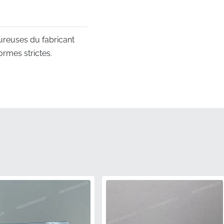
ureuses du fabricant
ormes strictes.
numéro de pièce officiel
 matrices maîtres
rie.
nt associée aux
rrive en état neuf