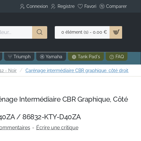
Connexion
Registre
Favori
Comparer
0 élément (s) - 0.00 €
Triumph
Yamaha
Tank Pad's
FAQ
2 - Noir
Carénage intermédiaire CBR graphique, côté droit
age Intermédiaire CBR Graphique, Côté
40ZA / 86832-KTY-D40ZA
commentaires
-
Écrire une critique