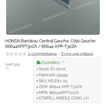
HONDA Bandeau Central Gauche, Côté Gauche
86644KPPT30ZA / 86644-KPP-T30ZA
0 commentaires
-
Écrire une critique
Expédition:
Vérif. prix...
Stock:
En stock
Fabricant:
Honda
SKU:
HO.E8.1-23
OEM:
86644-KPP-T30ZA
MPN:
86644KPPT30ZA
STRIPE,L. MIDDLE COWL,LH