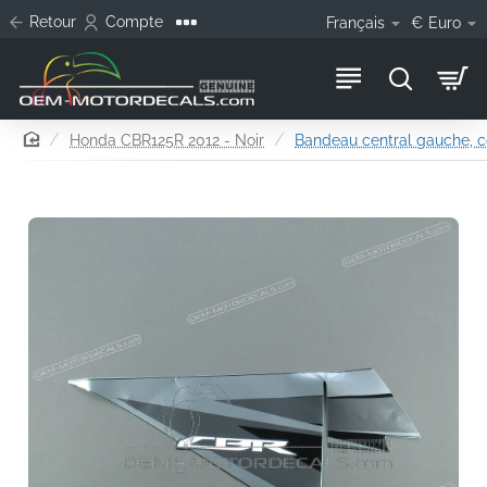
Retour
Compte
Français
€
Euro
home
Honda CBR125R 2012 - Noir
Bandeau central gauche, 