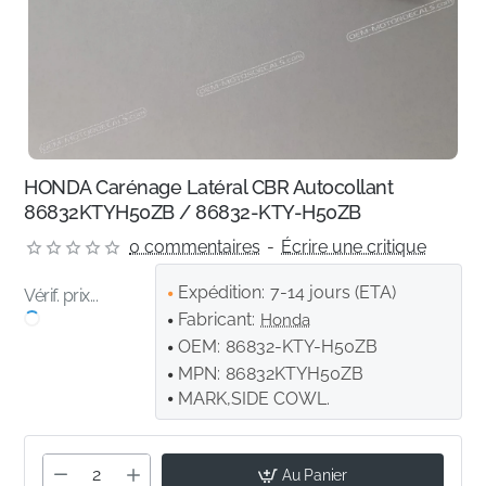
HONDA Carénage Latéral CBR Autocollant
86832KTYH50ZB / 86832-KTY-H50ZB
0 commentaires
-
Écrire une critique
Expédition:
7-14 jours (ETA)
Vérif. prix...
Fabricant:
Honda
OEM:
86832-KTY-H50ZB
MPN:
86832KTYH50ZB
MARK,SIDE COWL.
Au Panier