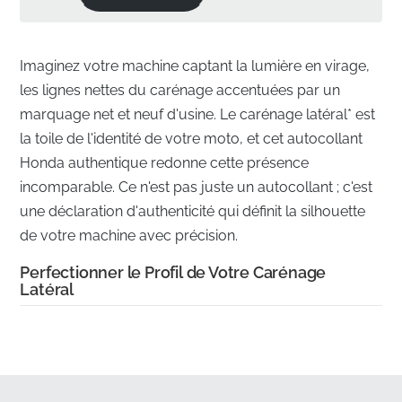
Imaginez votre machine captant la lumière en virage,
les lignes nettes du carénage accentuées par un
marquage net et neuf d'usine. Le carénage latéral* est
la toile de l'identité de votre moto, et cet autocollant
Honda authentique redonne cette présence
incomparable. Ce n'est pas juste un autocollant ; c'est
une déclaration d'authenticité qui définit la silhouette
de votre machine avec précision.
Perfectionner le Profil de Votre Carénage
Latéral
✅
Contrôle Qualité Usine :
Chaque autocollant subit
une inspection rigoureuse pour garantir qu'il répond
aux normes intransigeantes de la chaîne de