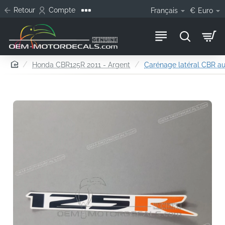
Retour
Compte
Français
€
Euro
home
Honda CBR125R 2011 - Argent
Carénage latéral CBR au