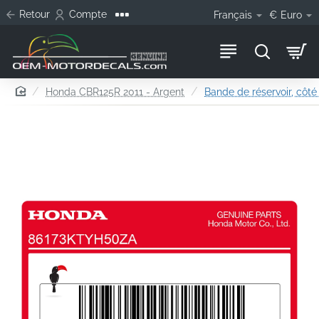
Retour
Compte
Français
€
Euro
home
Honda CBR125R 2011 - Argent
Bande de réservoir, côté 