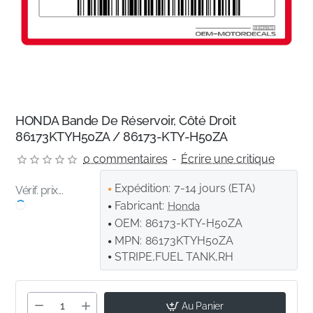
HONDA Bande De Réservoir, Côté Droit
86173KTYH50ZA / 86173-KTY-H50ZA
0 commentaires
-
Écrire une critique
Expédition:
7-14 jours (ETA)
Vérif. prix...
Fabricant:
Honda
OEM:
86173-KTY-H50ZA
MPN:
86173KTYH50ZA
STRIPE,FUEL TANK,RH
Au Panier