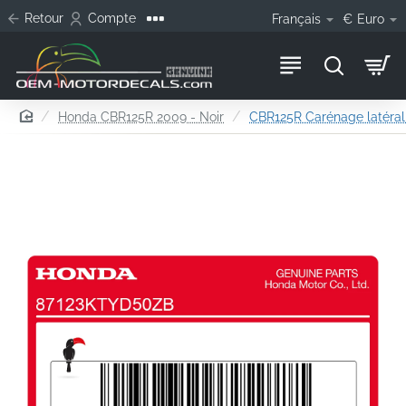
Retour
Compte
Français
€
Euro
home
Honda CBR125R 2009 - Noir
CBR125R Carénage latéral