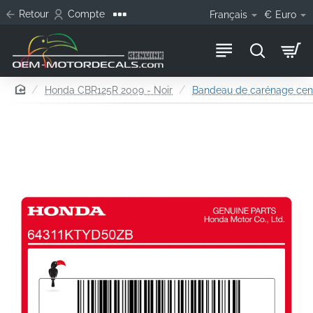
Retour
Compte
Français
€
Euro
home
Honda CBR125R 2009 - Noir
Bandeau de carénage centr