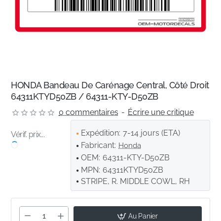
HONDA Bandeau De Carénage Central, Côté Droit
64311KTYD50ZB / 64311-KTY-D50ZB
0 commentaires
-
Écrire une critique
Expédition:
7-14 jours (ETA)
Vérif. prix...
Fabricant:
Honda
OEM:
64311-KTY-D50ZB
MPN:
64311KTYD50ZB
STRIPE, R. MIDDLE COWL, RH
Au Panier