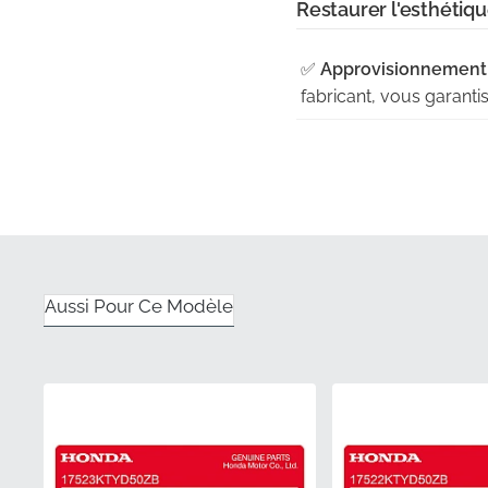
Restaurer l'esthétiq
✅
Approvisionnement 
fabricant, vous garant
✅
Géométrie profilée 
les angles spécifiques
✅
Garantie du fabrican
pour des performances 
✅
Manipulation protect
Aussi Pour Ce Modèle
dans un emballage rigid
✅
Inspection rigoureus
l'adhésif et la précision
Numéro de pièce (M