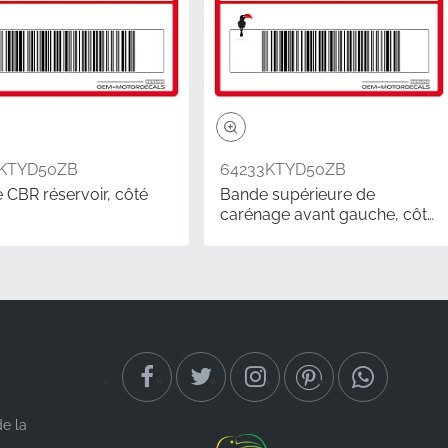
4KTYD50ZB
64233KTYD50ZB
 CBR réservoir, côté
Bande supérieure de
carénage avant gauche, côté
gauche
éclaration de fierté de
votre CBR125R conserve
es découpés avec
port aux alternatives
de la