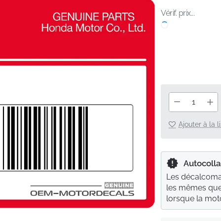
Vérif. prix...
Ajouter à la 
Autocolla
Les décalcoman
les mêmes que 
lorsque la moto