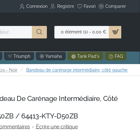
Connexion
Registre
Favori
Comparer
0 élément (s) - 0.00 €
Triumph
Yamaha
Tank Pad's
FAQ
9 - Noir
Bandeau de carénage intermédiaire, côté gauche
eau De Carénage Intermédiaire, Côté
0ZB / 64413-KTY-D50ZB
commentaires
-
Écrire une critique