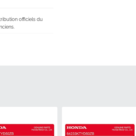
bution officiels du
nciens.
bes aérodynamiques et
es de qualité d'usine
ait état en l'expédiant
r vérifier l'intégrité de