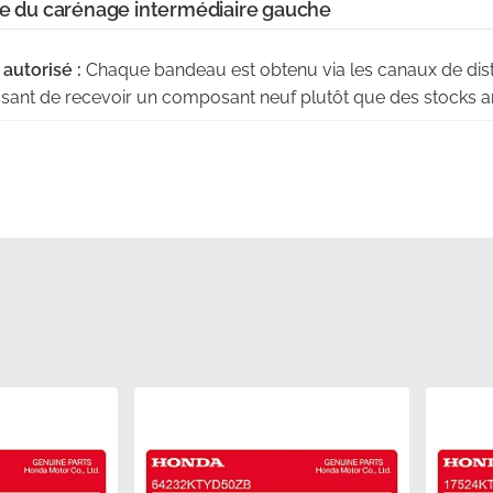
ue du carénage intermédiaire gauche
autorisé :
Chaque bandeau est obtenu via les canaux de distri
issant de recevoir un composant neuf plutôt que des stocks a
:
Ce graphique est conçu pour suivre parfaitement les cour
 du panneau de carénage latéral pour un look impeccable.
t :
En tant que pièce d'origine, il bénéficie de toutes les norm
et une adhérence à long terme sur la route.
rice :
Nous nous assurons que votre graphique arrive en parf
e et plat pour éviter tout pli ou décollement du vinyle.
e :
Chaque article subit un contrôle qualité de niveau usine pou
 de l'impression avant qu'il n'atteigne votre porte.
PN)
64413KTYD50ZB