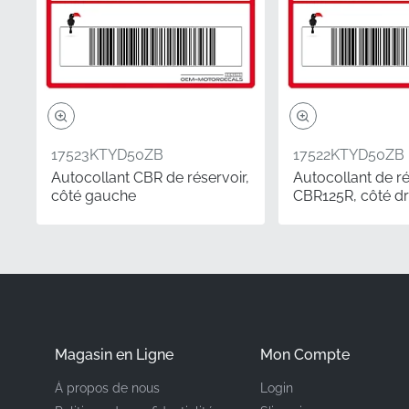
Fabricant
Emplacement de mo
Type
17523KTYD50ZB
17522KTYD50ZB
Matériau
Autocollant CBR de réservoir,
Autocollant de ré
côté gauche
CBR125R, côté dr
Entretenir votre moto a
propriété. En choisiss
sa sensation premium e
précision offrent une r
non originales, gardan
Magasin en Ligne
Mon Compte
Questions Fréqu
À propos de nous
Login