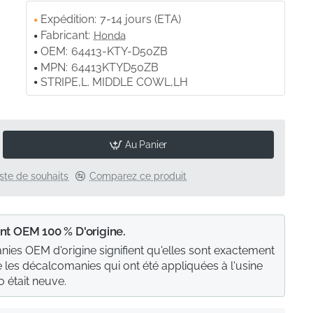
Expédition:
7-14 jours (ETA)
Fabricant:
Honda
OEM:
64413-KTY-D50ZB
MPN:
64413KTYD50ZB
STRIPE,L. MIDDLE COWL,LH
Au Panier
liste de souhaits
Comparez ce produit
nt OEM 100 % D'origine.
ies OEM d'origine signifient qu'elles sont exactement
les décalcomanies qui ont été appliquées à l'usine
 était neuve.