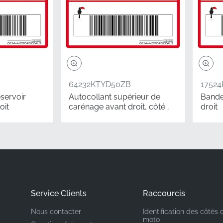
Honda
ntage
Carénage intermédiaire gauche*
Bandeau
64232KTYD50ZB
1752
Autocollant vinyle
servoir
Autocollant supérieur de
Bande
oit
carénage avant droit, côté
droit
droit
vec des composants d'origine authentiques est une véritable d
ant ce graphique Honda authentique, vous vous assurez que 
t son apparence conforme à l'usine. Ces autocollants vinyl
ésistance aux UV et une force d'adhérence supérieures par rap
t vos carénages impeccables pendant des années.
Service Clients
Raccourcis
emment Posées
Nous contacter
Identification des côtés 
moto