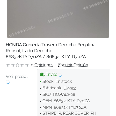
HONDA Cubierta Trasera Derecha Pegatina
Repsol, Lado Derecho
86832KTYD70ZA / 86832-KTY-D70ZA
0 Opiniones
-
Escribir Opinión
Envío:
Verif. precio...
Stock:
En stock
Fabricante:
Honda
SKU:
HO.W4.2-28
OEM:
86832-KTY-D70ZA
MPN:
86832KTYD70ZA
STRIPE, R. REAR COVER, RH