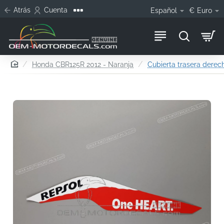
Atrás
Cuenta
Español
€
Euro
home
Honda CBR125R 2012 - Naranja
Cubierta trasera derec