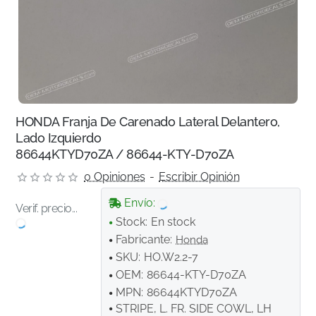
HONDA Franja De Carenado Lateral Delantero,
Lado Izquierdo
86644KTYD70ZA / 86644-KTY-D70ZA
0 Opiniones
-
Escribir Opinión
Envío:
Verif. precio...
Stock:
En stock
Fabricante:
Honda
SKU:
HO.W2.2-7
OEM:
86644-KTY-D70ZA
MPN:
86644KTYD70ZA
STRIPE, L. FR. SIDE COWL, LH