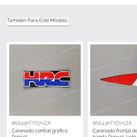
Lateral Delantero Izquierdo
✅
Embalaje original del fabricante:
Cada franja llega
También Para Este Modelo.
en su funda protectora oficial sellada de fábrica,
asegurando que reciba un componente que nunca ha
estado expuesto a polvo o contaminantes.
✅
Corte de precisión con herramientas de fábrica
originales:
Este gráfico se produce utilizando la
misma maquinaria de corte que las calcomanías
instaladas en la línea de producción, garantizando un
ajuste perfecto.
✅
Enviado plano, nunca enrollado o doblado:
Utilizamos un embalaje rígido especializado para
garantizar que el vinilo permanezca perfectamente
plano, evitando cualquier túnel o separación del
86649KTYD70ZA
86643KTYD70ZA
adhesivo antes de que comience la instalación.
Carenado central gráfico
Carenado frontal d
Repsol
banda Repsol, lad