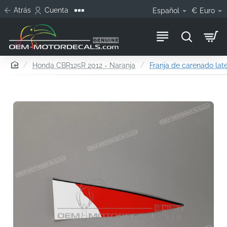
Atrás
Cuenta
Español
€
Euro
home
Honda CBR125R 2012 - Naranja
Franja de carenado late