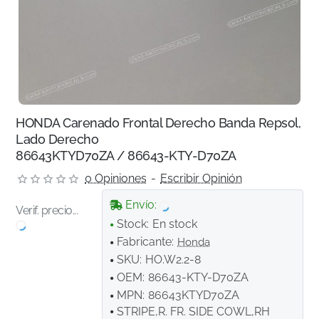
HONDA Carenado Frontal Derecho Banda Repsol,
Lado Derecho
86643KTYD70ZA / 86643-KTY-D70ZA
0 Opiniones
-
Escribir Opinión
Envío:
Verif. precio...
Stock:
En stock
Fabricante:
Honda
SKU:
HO.W2.2-8
OEM:
86643-KTY-D70ZA
MPN:
86643KTYD70ZA
STRIPE,R. FR. SIDE COWL,RH