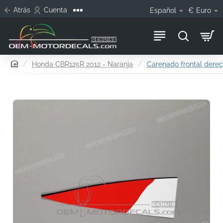
Atrás
Cuenta
Español
€
Euro
home
Honda CBR125R 2012 - Naranja
Carenado frontal dere