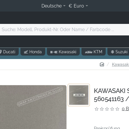
Deutsche
€
Euro
Suche:
Modell,
Produkt-
r.
Ducati
Honda
Kawasaki
KTM
Suzuki
Oder
Name
home
Kawasaki
/
Farbcode
.
KAWASAKI 
560541163 /
0 
Preisprüfung...