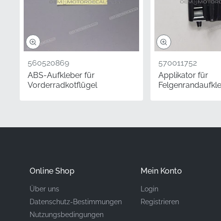
Teilenummer (MPN)
Hersteller
560520869
570011752
Montageort
ABS-Aufkleber für
Applikator für
Vorderradkotflügel
Felgenrandaufkl
Typ
Material
Diese authentische Kawas
Enthusiasten und Samm
Online Shop
Mein Konto
Wert, insbesondere zur 
Über uns
Login
stellt sicher, dass Ihre
Datenschutz-Bestimmungen
Registrieren
Leistung der Marke ausm
Nutzungsbedingungen
scharf bleibt.