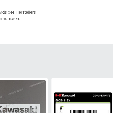
rds des Herstellers
armonieren.
lgen, ist dieses
t und ein bündiges,
das Risiko von
hmen Enttäuschungen
e eine Komponente, die
ion wie die Teile, die
eder produzierten