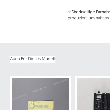
✅
Werkseitige Farbab
produziert, um nahtlos
✅
Konturierte Präzisio
Emblem so geformt, da
integriertes Aussehen bi
✅
Garantierte Authenti
Auch Für Dieses Modell
schlechter Passform o
durch nicht-originale Al
✅
Offizieller Vertrieb:
D
den höchsten Industries
✅
Strenge Qualitätsko
an einem brandneuen Mo
Einheit zu gewährleiste