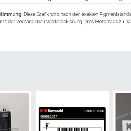
stimmung:
Diese Grafik wird nach den exakten Pigmentstanda
 mit der vorhandenen Werkslackierung Ihres Motorrads zu h
n:
Entwickelt, um den spezifischen Linien der Verkleidung zu fo
ss es sich der exakten Krümmung der Montagefläche anpass
etet.
zität:
Die Wahl von originalen Werkskomponenten eliminiert 
der visuellen Inkonsistenzen und schützt Sie vor unangene
ternativen.
irekt über autorisierte Herstellerkanäle bezogen, erhalten Si
tandards für Klebekraft und Druckklarheit entspricht.
ntrolle:
Jeder Aufkleber durchläuft die gleiche strenge Inspekt
torrad montiert werden, um eine gleichbleibende Qualität j
n.