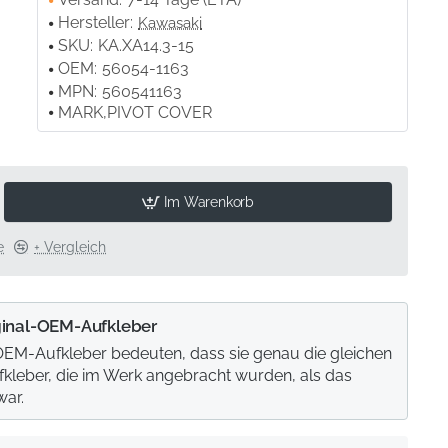
Hersteller:
Kawasaki
SKU:
KA.XA14.3-15
OEM:
56054-1163
MPN:
560541163
MARK,PIVOT COVER
Im Warenkorb
e
+ Vergleich
ginal-OEM-Aufkleber
 OEM-Aufkleber bedeuten, dass sie genau die gleichen
ufkleber, die im Werk angebracht wurden, als das
war.