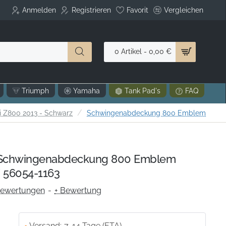
Anmelden
Registrieren
Favorit
Vergleichen
0 Artikel - 0,00 €
Triumph
Yamaha
Tank Pad's
FAQ
 Z800 2013 - Schwarz
Schwingenabdeckung 800 Emblem
Schwingenabdeckung 800 Emblem
 56054-1163
Bewertungen
-
+ Bewertung
Versand:
7-14 Tage (ETA)