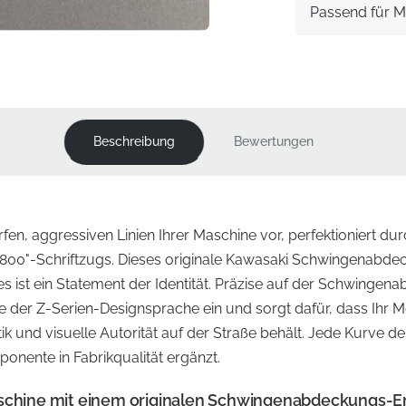
Passend für M
Beschreibung
Bewertungen
arfen, aggressiven Linien Ihrer Maschine vor, perfektioniert du
800"-Schriftzugs. Dieses originale Kawasaki Schwingenabde
 es ist ein Statement der Identität. Präzise auf der Schwingena
ie der Z-Serien-Designsprache ein und sorgt dafür, dass Ihr M
tik und visuelle Autorität auf der Straße behält. Jede Kurve d
onente in Fabrikqualität ergänzt.
aschine mit einem originalen Schwingenabdeckungs