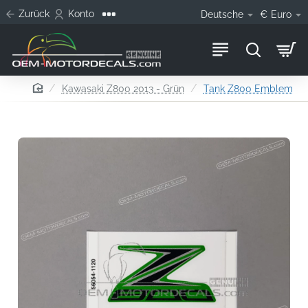
Zurück
Konto
Deutsche
€
Euro
home
Kawasaki Z800 2013 - Grün
Tank Z800 Emblem