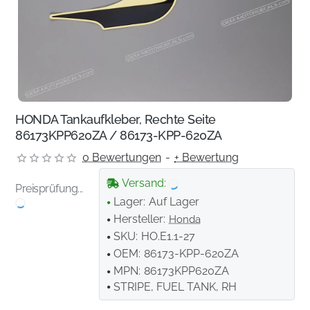
HONDA Tankaufkleber, Rechte Seite
86173KPP620ZA / 86173-KPP-620ZA
0 Bewertungen
-
+ Bewertung
Versand:
Preisprüfung...
Lager:
Auf Lager
Hersteller:
Honda
SKU:
HO.E1.1-27
OEM:
86173-KPP-620ZA
MPN:
86173KPP620ZA
STRIPE, FUEL TANK, RH