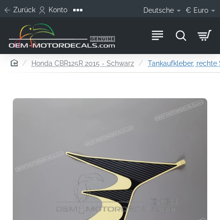
Zurück
Konto
Deutsche
€
Euro
home
Honda CBR125R 2015 - Schwarz
Tankaufkleber, rechte 