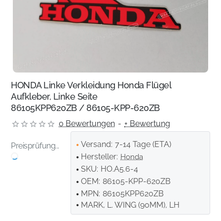
HONDA Linke Verkleidung Honda Flügel
Aufkleber, Linke Seite
86105KPP620ZB / 86105-KPP-620ZB
0 Bewertungen
-
+ Bewertung
Versand:
7-14 Tage (ETA)
Preisprüfung...
Hersteller:
Honda
SKU:
HO.A5.6-4
OEM:
86105-KPP-620ZB
MPN:
86105KPP620ZB
MARK, L. WING (90MM), LH