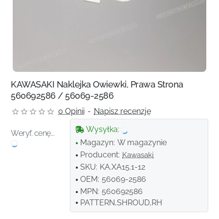
KAWASAKI Naklejka Owiewki, Prawa Strona
560692586 / 56069-2586
0 Opinii
-
Napisz recenzję
Wysyłka:
Weryf. cenę...
Magazyn:
W magazynie
Producent:
Kawasaki
SKU:
KA.XA15.1-12
OEM:
56069-2586
MPN:
560692586
PATTERN,SHROUD,RH