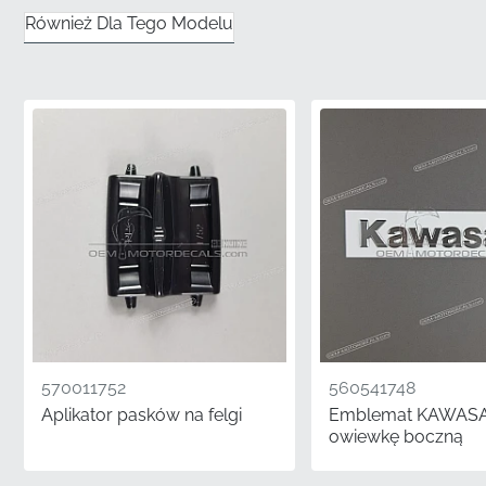
✅
Dopasowanie Koloru Fabrycznego:
Grafika jest
Również Dla Tego Modelu
produkowana zgodnie z dokładnymi standardami
pigmentów producenta, co zapewnia jej idealne
dopasowanie do istniejącej specyfikacji lakieru
fabrycznego Twojego motocykla.
✅
Precyzja Kształtu:
Zaprojektowany, aby podążać
za specyficznymi liniami panelu, ten emblemat jest
uformowany tak, aby idealnie dopasować się do
krzywizny powierzchni montażowej, zapewniając
płynny, zintegrowany wygląd.
✅
Gwarantowana Autentyczność:
Wybór
oryginalnych komponentów fabrycznych eliminuje
ryzyko złego dopasowania lub niespójności
570011752
560541748
wizualnych, chroniąc Cię przed nieprzyjemnymi
Aplikator pasków na felgi
Emblemat KAWASA
rozczarowaniami związanymi z nieoryginalnymi
owiewkę boczną
zamiennikami.