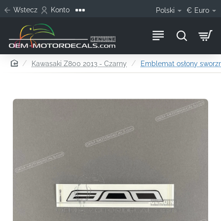
Wstecz
Konto
Polski
€
Euro
home
Kawasaki Z800 2013 - Czarny
Emblemat osłony sworz