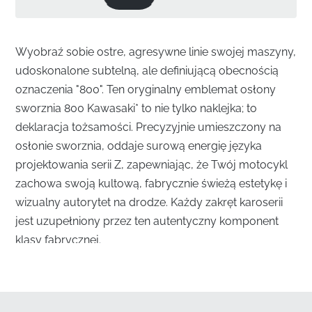
Wyobraź sobie ostre, agresywne linie swojej maszyny,
udoskonalone subtelną, ale definiującą obecnością
oznaczenia "800". Ten oryginalny emblemat osłony
sworznia 800 Kawasaki* to nie tylko naklejka; to
deklaracja tożsamości. Precyzyjnie umieszczony na
osłonie sworznia, oddaje surową energię języka
projektowania serii Z, zapewniając, że Twój motocykl
zachowa swoją kultową, fabrycznie świeżą estetykę i
wizualny autorytet na drodze. Każdy zakręt karoserii
jest uzupełniony przez ten autentyczny komponent
klasy fabrycznej.
Ulepsz swoją maszynę dzięki oryginalnemu
emblematowi osłony sworznia