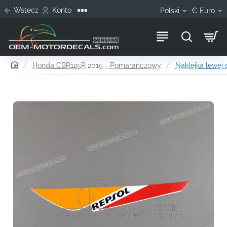
Wstecz
Konto
Polski
€
Euro
home
Honda CBR125R 2015 - Pomarańczowy
Naklejka lewej 