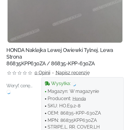
HONDA Naklejka Lewej Owiewki Tylnej, Lewa
Strona
86835KPP630ZA / 86835-KPP-630ZA
0 Opinii
-
Napisz recenzję
Wysyłka:
Weryf. cenę...
Magazyn:
W magazynie
Producent:
Honda
SKU:
HO.E9.2-8
OEM:
86835-KPP-630ZA
MPN:
86835KPP630ZA
STRIPE,L. RR. COVER,LH