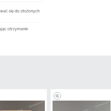
ować się do złożonych
ując otrzymanie
i, aby zapewnić, że
u zachowania
, aby zapewnić spójność