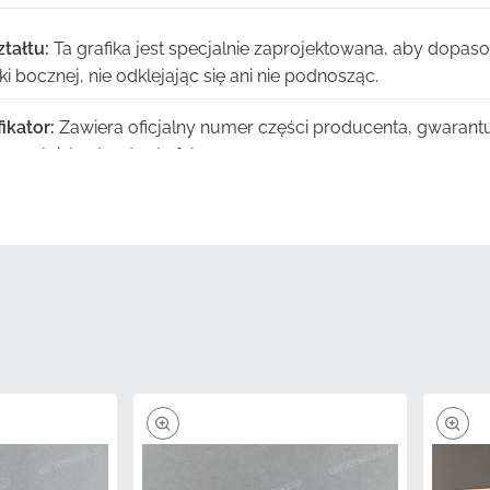
tałtu:
Ta grafika jest specjalnie zaprojektowana, aby dopas
 bocznej, nie odklejając się ani nie podnosząc.
ikator:
Zawiera oficjalny numer części producenta, gwarant
ego ścisłe standardy fabryczne.
yskiwane bezpośrednio przez autoryzowane sieci dystrybucj
owy, świeży produkt.
Dostarczane w oryginalnym opakowaniu producenta w cel
ykończenia powierzchni do momentu instalacji.
żda naklejka przechodzi rygorystyczne inspekcje fabryczne
ymiarową w każdej partii produkcyjnej.
86644KPP630ZA