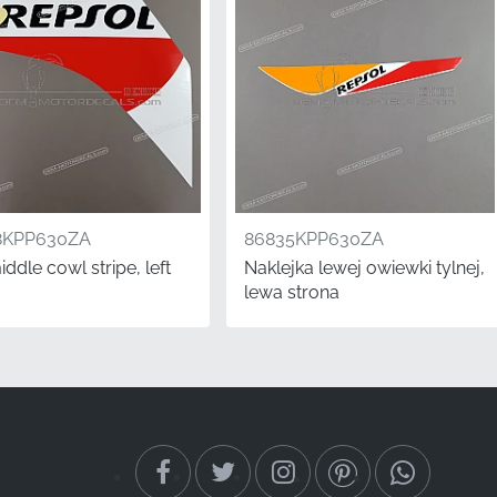
8KPP630ZA
86835KPP630ZA
. Za każdą naklejką
iddle cowl stripe, left
Naklejka lewej owiewki tylnej,
 winylowa oferuje
lewa strona
zdy wyczynowej. Wybór
ny wygląd i