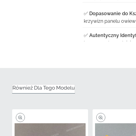
✅
Dopasowanie do Ksz
krzywizn panelu owiewki
✅
Autentyczny Identyf
komponentu spełniając
✅
Oficjalne Kanały:
Poz
otrzymasz fabrycznie n
✅
Ochrona Fabryczna:
integralności kleju i w
Również Dla Tego Modelu
✅
Kontrola Jakości:
Ka
kolorów i dokładność w
Numer Części (MPN)