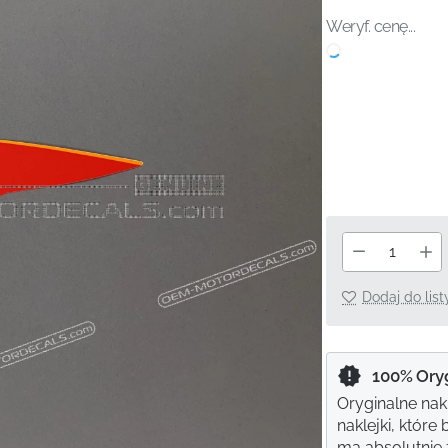
Weryf. cenę...
Dodaj do lis
100% Ory
Oryginalne nak
naklejki, któr
ma absolutnie ż