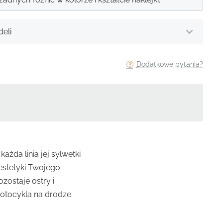
eli
Dodatkowe pytania?
żda linia jej sylwetki
estetyki Twojego
zostaje ostry i
otocykla na drodze.