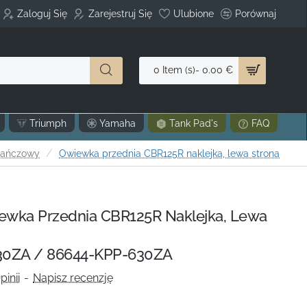
Zaloguj Się
Zarejestruj Się
Ulubione
Porównaj
0 Item (s)- 0.00 €
Triumph
Yamaha
Tank Pad's
FAQ
rańczowy
Owiewka przednia CBR125R naklejka, lewa strona
wka Przednia CBR125R Naklejka, Lewa
0ZA / 86644-KPP-630ZA
pinii
-
Napisz recenzję