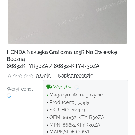
HONDA Naklejka Graficzna 125R Na Owiewkę
Boczną
86832KTYR30ZA / 86832-KTY-R30ZA
0 Opinii
-
Napisz recenzję
Wysyłka:
Weryf. cenę...
Magazyn:
W magazynie
Producent:
Honda
SKU:
HO.T12.4-9
OEM:
86832-KTY-R30ZA
MPN:
86832KTYR30ZA
MARK,SIDE COWL.