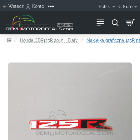
Wstecz
Konto
Polski
€
Euro
home
Honda CBR125R 2015 - Biały
Naklejka graficzna 125R 