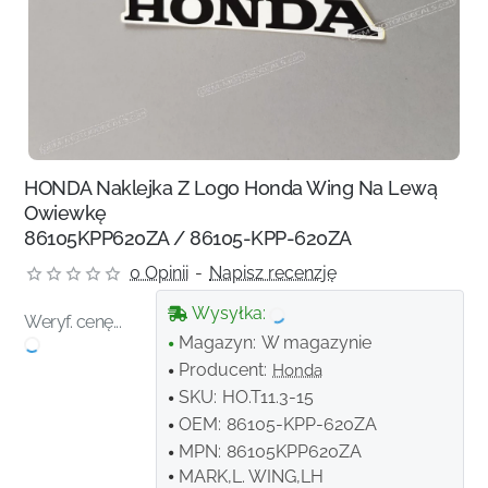
HONDA Naklejka Z Logo Honda Wing Na Lewą
Owiewkę
86105KPP620ZA / 86105-KPP-620ZA
0 Opinii
-
Napisz recenzję
Wysyłka:
Weryf. cenę...
Magazyn:
W magazynie
Producent:
Honda
SKU:
HO.T11.3-15
OEM:
86105-KPP-620ZA
MPN:
86105KPP620ZA
MARK,L. WING,LH