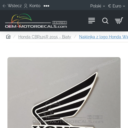
Wstecz
Konto
Polski
€
Euro
home
Honda CBR125R 2015 - Biały
Naklejka z logo Honda W