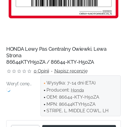
HONDA Lewy Pas Centralny Owiewki, Lewa
Strona
86644KTYH50ZA / 86644-KTY-H50ZA
0 Opinii
-
Napisz recenzję
Wysyłka:
7-14 dni (ETA)
Weryf. cenę...
Producent:
Honda
OEM:
86644-KTY-H50ZA
MPN:
86644KTYH50ZA
STRIPE, L. MIDDLE COWL, LH