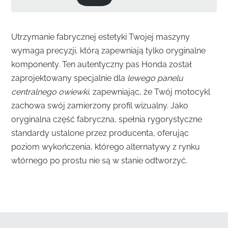
Utrzymanie fabrycznej estetyki Twojej maszyny
wymaga precyzji, którą zapewniają tylko oryginalne
komponenty. Ten autentyczny pas Honda został
zaprojektowany specjalnie dla
lewego panelu
centralnego owiewki
, zapewniając, że Twój motocykl
zachowa swój zamierzony profil wizualny. Jako
oryginalna część fabryczna, spełnia rygorystyczne
standardy ustalone przez producenta, oferując
poziom wykończenia, którego alternatywy z rynku
wtórnego po prostu nie są w stanie odtworzyć.
Bezproblemowa integracja z lewym panelem
centralnym owiewki
✅
Dopasowanie kolorów fabrycznych:
Ten pas jest