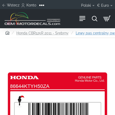
Wstecz
Konto
Polski
€
Euro
home
Honda CBR125R 2011 - Srebrny
Lewy pas centralny owi