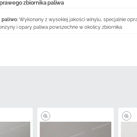
 prawego zbiornika paliwa
 paliwo:
Wykonany z wysokiej jakości winylu, specjalnie op
nzyny i opary paliwa powszechne w okolicy zbiornika.
nie zapieczętowane:
Ten element jest dostarczany w oryg
ić, że klej pozostanie świeży i wolny od kurzu lub zanieczy
dardy wysyłki:
Aby zapobiec zagnieceniom, pęcherzykom lub
 grafika jest wysyłana całkowicie płasko w wzmocnionym, pro
ntyczność:
Uniknij frustracji związanej z niedopasowaniem 
ści zaprojektowanej specjalnie dla unikalnych konturów Twoj
ducenta:
Ten autentyczny element posiada unikalny numer 
ia wszystkie fabryczne kontrole jakości.