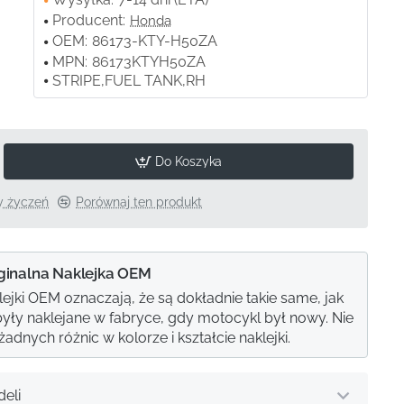
Producent:
Honda
OEM:
86173-KTY-H50ZA
MPN:
86173KTYH50ZA
STRIPE,FUEL TANK,RH
Do Koszyka
ty życzeń
Porównaj ten produkt
ginalna Naklejka OEM
lejki OEM oznaczają, że są dokładnie takie same, jak
e były naklejane w fabryce, gdy motocykl był nowy. Nie
adnych różnic w kolorze i kształcie naklejki.
eli