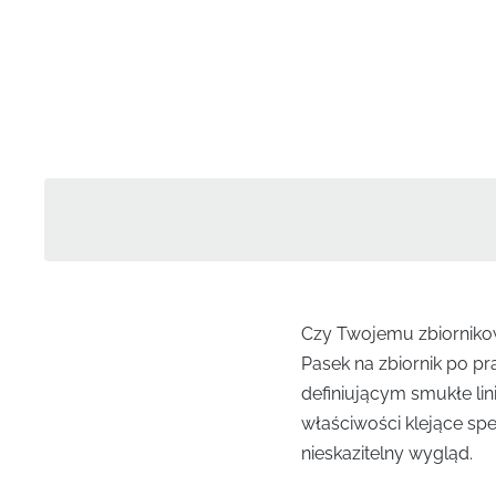
Czy Twojemu zbiornikowi
Pasek na zbiornik po p
definiującym smukłe lin
właściwości klejące sp
nieskazitelny wygląd.