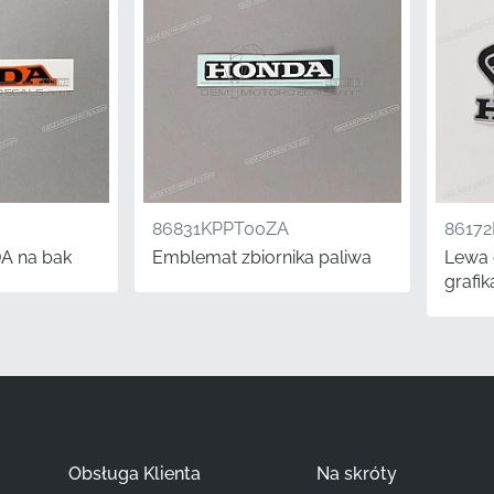
86173KTYH50ZA
Honda
Zbiornik paliwa, prawa strona*
Pasek
86831KPPT00ZA
8617
Odporna na paliwo naklejka winylowa
A na bak
Emblemat zbiornika paliwa
Lewa 
grafik
 jakość oznacza, że wszystkie komponenty są pozyskiwane
 dystrybucji, co zapewnia otrzymanie fabrycznie świeżego 
właściwie przechowywanych zapasów. Niezależnie od tego, 
yczną, czy drobne odświeżenie, używanie oryginalnych gra
 i wartość wizualną Twojego motocykla.
Obsługa Klienta
Na skróty