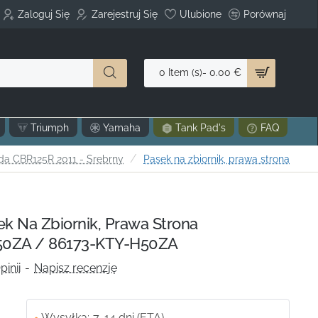
Zaloguj Się
Zarejestruj Się
Ulubione
Porównaj
0 Item (s)- 0.00 €
Triumph
Yamaha
Tank Pad's
FAQ
a CBR125R 2011 - Srebrny
Pasek na zbiornik, prawa strona
 Na Zbiornik, Prawa Strona
0ZA / 86173-KTY-H50ZA
pinii
-
Napisz recenzję
Wysyłka:
7-14 dni (ETA)