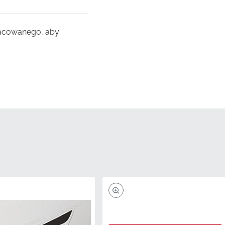
racowanego, aby
inalnym opakowaniu
szczeń.
 odklejaniu się
fesjonalnym
lub niewłaściwymi
ej maszyny.
części 86173KTYH50ZA,