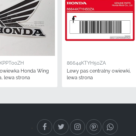
2KPPT00ZH
86644KTYH50ZA
owiewka Honda Wing
Lewy pas centralny owiewki,
a, lewa strona
lewa strona
 za pośrednictwem
towaru, a nie
czy przeprowadzasz
fik producenta (OEM)