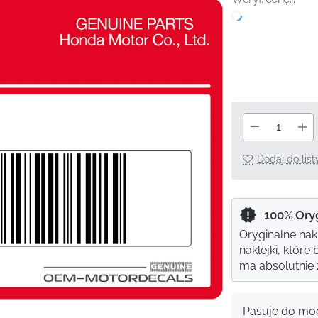
Dodaj do lis
100% Ory
Oryginalne nak
naklejki, któr
ma absolutnie ż
Pasuje do mod