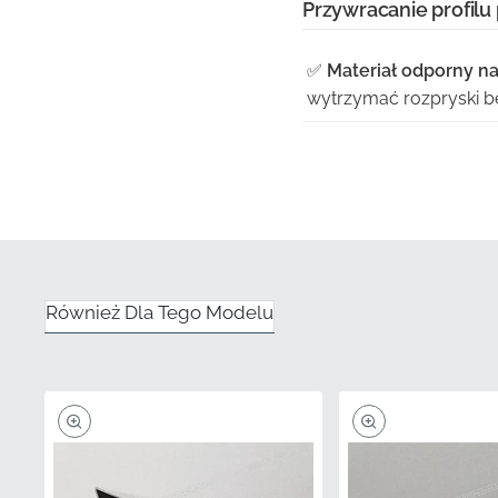
Przywracanie profilu
✅
Materiał odporny na
wytrzymać rozpryski be
✅
Opakowanie fabrycz
producenta, aby zapewn
✅
Rygorystyczne stan
podczas instalacji, ta
opakowaniu.
Również Dla Tego Modelu
✅
Gwarantowana aute
proporcjami dzięki czę
✅
Oficjalna część pro
co gwarantuje, że spełn