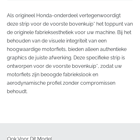
Als origineel Honda-onderdeel vertegenwoordigt
deze strip voor de voorste bovenkuip* het toppunt van
de originele fabrieksesthetiek voor uw machine. Bij het
behouden van de visuele integriteit van een
hoogwaardige motorfiets, bieden alleen authentieke
graphics de juiste afwerking. Deze specifieke strip is
ontworpen voor de voorste bovenkuip*, zodat uw
motorfiets zijn beoogde fabriekslook en
aerodynamische profiel zonder compromissen
behoudt.
Precisie-ontworpen Esthetiek voor de Voorste
Bovenkuip
✅
Contourpasvorm:
Deze grafiek is speciaal gevormd
om de complexe aerodynamische rondingen van het
Ook Voor Dit Model