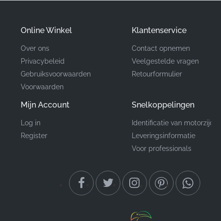
Onderdeelnummer
86646KPP640ZA
(MPN)
Online Winkel
Klantenservice
Fabrikant
Honda
Over ons
Contact opnemen
Privacybeleid
Veelgestelde vragen
Montagelocatie
Voorste bovenkuip*
Gebruiksvoorwaarden
Retourformulier
Voorwaarden
Type
Strip
Mijn Account
Snelkoppelingen
Materiaal
Vinyl sticker
Log in
Identificatie van motorzijde
Register
Leveringsinformatie
Het kiezen van originele Honda-graphics zorgt ervoor
Voor professionals
dat uw CBR125R zijn professionele uitstraling behoudt.
Omdat details ertoe doen, laat het gebruik van
fabrieks-correcte graphics zien dat u geeft om elk
aspect van uw machine, waardoor de waarde en
identiteit behouden blijven. Deze precisie-gesneden