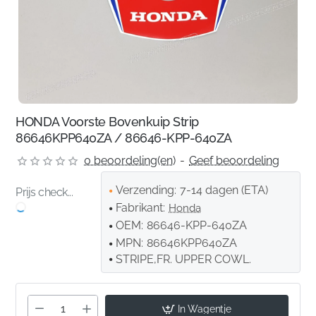
HONDA Voorste Bovenkuip Strip
86646KPP640ZA / 86646-KPP-640ZA
0 beoordeling(en)
-
Geef beoordeling
Verzending:
7-14 dagen (ETA)
Prijs check...
Fabrikant:
Honda
OEM:
86646-KPP-640ZA
MPN:
86646KPP640ZA
STRIPE,FR. UPPER COWL.
In Wagentje