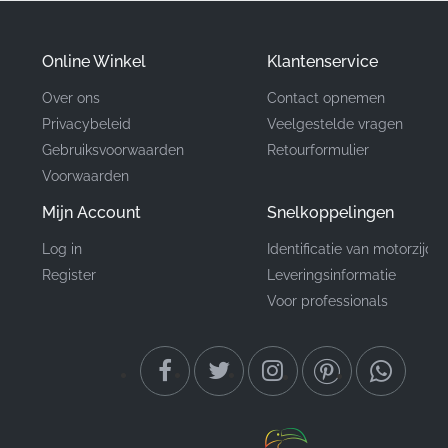
✅
Kleurspecificatie:
De inkten die bij de productie
worden gebruikt, zijn gekalibreerd om overeen te
komen met de exacte fabrieksspecificaties voor een
Online Winkel
Klantenservice
naadloze visuele integratie.
Over ons
Contact opnemen
Privacybeleid
Veelgestelde vragen
Onderdeelnummer
Gebruiksvoorwaarden
Retourformulier
86173KPP640ZA
(MPN)
Voorwaarden
Mijn Account
Snelkoppelingen
Fabrikant
Honda
Log in
Identificatie van motorzijde
Rechter tank, rechter
Montagelocatie
Register
Leveringsinformatie
zijde*
Voor professionals
Type
Sticker
Materiaal
Vinyl sticker
Bij het zoeken naar een CBR125R sticker is het kiezen