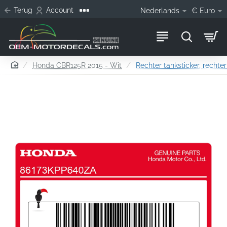
Terug
Account
Nederlands
€
Euro
home
Honda CBR125R 2015 - Wit
Rechter tanksticker, rechter