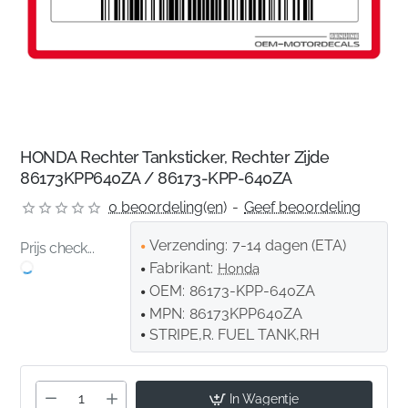
HONDA Rechter Tanksticker, Rechter Zijde
86173KPP640ZA / 86173-KPP-640ZA
0 beoordeling(en)
-
Geef beoordeling
Verzending:
7-14 dagen (ETA)
Prijs check...
Fabrikant:
Honda
OEM:
86173-KPP-640ZA
MPN:
86173KPP640ZA
STRIPE,R. FUEL TANK,RH
In Wagentje