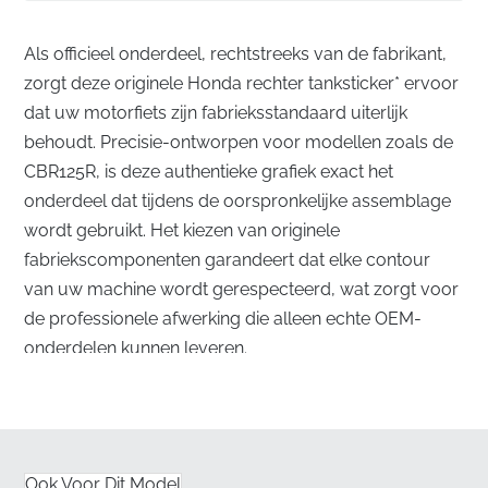
Als officieel onderdeel, rechtstreeks van de fabrikant,
zorgt deze originele Honda rechter tanksticker* ervoor
dat uw motorfiets zijn fabrieksstandaard uiterlijk
behoudt. Precisie-ontworpen voor modellen zoals de
CBR125R, is deze authentieke grafiek exact het
onderdeel dat tijdens de oorspronkelijke assemblage
wordt gebruikt. Het kiezen van originele
fabriekscomponenten garandeert dat elke contour
van uw machine wordt gerespecteerd, wat zorgt voor
de professionele afwerking die alleen echte OEM-
onderdelen kunnen leveren.
Perfecte uitlijning voor het rechter tankpaneel
✅
Brandstofbestendig materiaal:
Deze
gespecialiseerde vinyl is ontworpen om bestand te
Ook Voor Dit Model