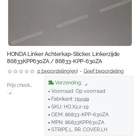
HONDA Linker Achterkap-Sticker, Linkerzijde
86833KPP630ZA / 86833-KPP-630ZA
0 beoordeling(en)
-
Geef beoordeling
Verzending:
Prijs check...
Voorraad:
Op voorraad
Fabrikant:
Honda
SKU:
HO.X2.2-19
OEM:
86833-KPP-630ZA
MPN:
86833KPP630ZA
STRIPE,L. RR. COVER,LH