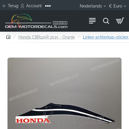
Terug
Account
Nederlands
€
Euro
home
Honda CBR125R 2015 - Oranje
Linker achterkap-sticker,