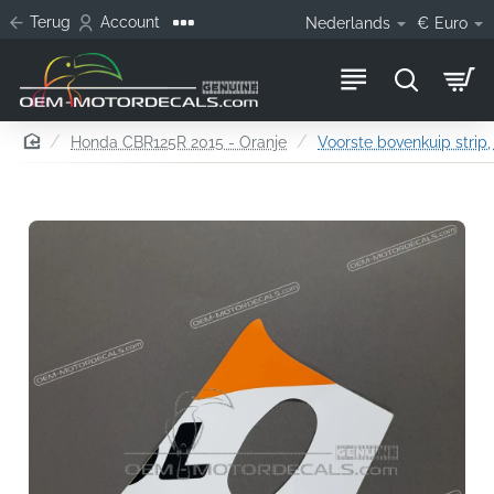
Terug
Account
Nederlands
€
Euro
home
Honda CBR125R 2015 - Oranje
Voorste bovenkuip strip, 