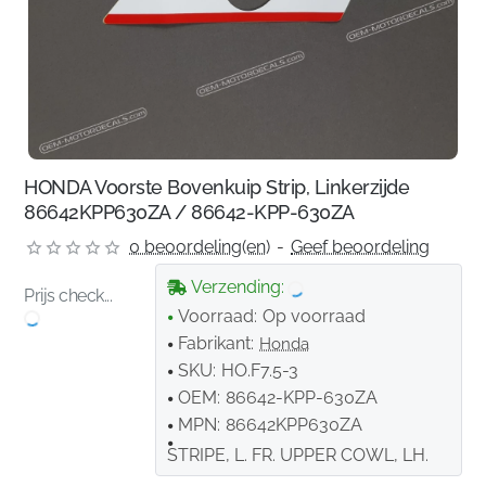
HONDA Voorste Bovenkuip Strip, Linkerzijde
86642KPP630ZA / 86642-KPP-630ZA
0 beoordeling(en)
-
Geef beoordeling
Verzending:
Prijs check...
Voorraad:
Op voorraad
Fabrikant:
Honda
SKU:
HO.F7.5-3
OEM:
86642-KPP-630ZA
MPN:
86642KPP630ZA
STRIPE, L. FR. UPPER COWL, LH.