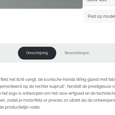
Past op mode
Omschrijving
Beoordelingen
rfiets het licht vangt, de iconische Honda Wing glanst met fa
emonteerd op de rechter kuipruit*, herstelt de prestigieuze vis
n het logo is ontworpen om het race-erfgoed en de technisc
n, zodat je motorfiets er precies zo uitziet als de ontwerper
e productielijn rolde.