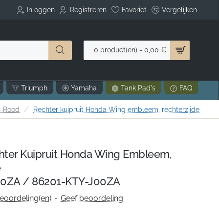
Inloggen
Registreren
Favoriet
Vergelijken
0 product(en) - 0,00 €
Triumph
Yamaha
Tank Pad's
FAQ
- Rood
Rechter kuipruit Honda Wing embleem, rechterzijde
ter Kuipruit Honda Wing Embleem,
e
0ZA / 86201-KTY-J00ZA
eoordeling(en)
-
Geef beoordeling