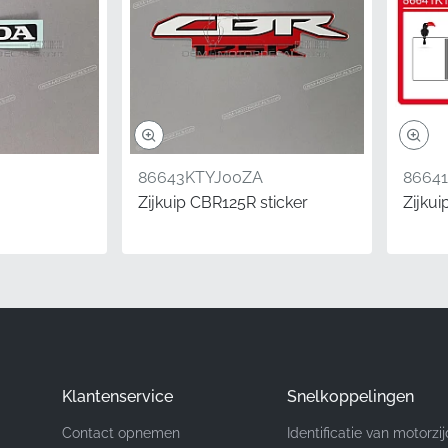
(MPN)
86201KTYJ00ZA
Honda
Rechter kuipruit, rechterzijde*
Embleem
86643KTYJ00ZA
8664
Vinyl sticker
Zijkuip CBR125R sticker
Zijku
 een origineel Honda Wing logo voor modellen zoals de CBR125
ze OEM-onderdelen worden via officiële distributiekanalen ge
euwe onderdelen ontvangt in plaats van verouderde of verkee
rafische weergave voor de rechterkant integreert perfect met
 esthetiek die de legendarische lijn van het merk definieert.
Klantenservice
Snelkoppelingen
Contact opnemen
Identificatie van motorzi