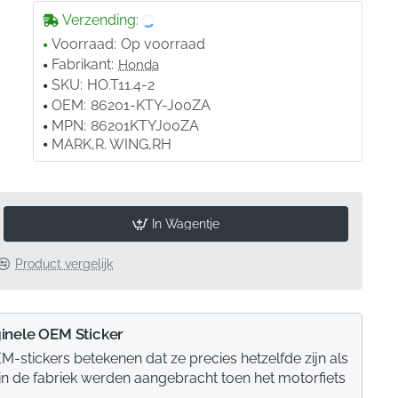
Verzending:
Voorraad:
Op voorraad
Fabrikant:
Honda
SKU:
HO.T11.4-2
OEM:
86201-KTY-J00ZA
MPN:
86201KTYJ00ZA
MARK,R. WING,RH
In Wagentje
Product vergelijk
inele OEM Sticker
M-stickers betekenen dat ze precies hetzelfde zijn als
 in de fabriek werden aangebracht toen het motorfiets