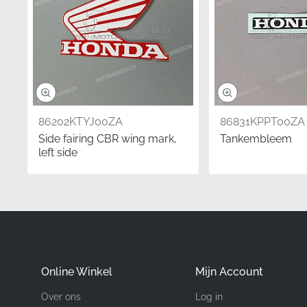
Onderdeelnummer 
Fabrikant
Montagepositie
Type
86202KTYJ00ZA
86831KPPT00ZA
Materiaal
Side fairing CBR wing mark,
Tankembleem
left side
Bij het aanschaffen van
het grootste belang. On
authentieke, fabriekni
Deze precisiegesneden g
behoudt de hoogwaardige
Online Winkel
Mijn Account
Wist je dat?
Over ons
Log in