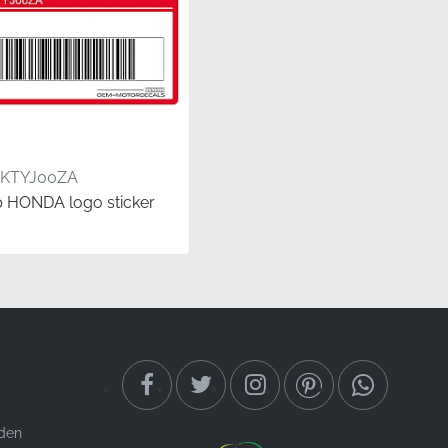
1KTYJ00ZA
ip HONDA logo sticker
R is authenticiteit van
leverd, zodat je
rd opgeslagen voorraad.
 je kuipruit en
jden