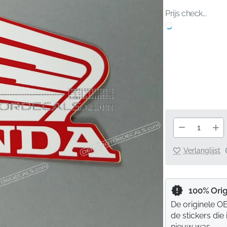
Prijs check...
Verlanglijst
100% Orig
De originele OE
de stickers die
nieuw was.