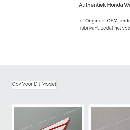
Authentiek Honda Wi
✅
Origineel OEM-onde
fabrikant, zodat het vo
✅
Fabrieks kwaliteitsc
lijm en de afwerking vol
✅
Originele fabrieksv
zodat je elke keer een
✅
UV-bestendig:
Deze 
Ook Voor Dit Model
blootstelling aan zonlic
✅
Kleurafstemming:
De
voor een naadloze mat