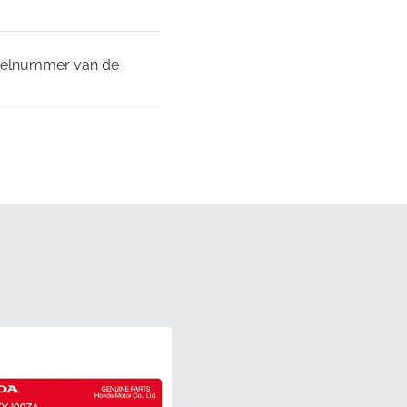
rdeelnummer van de
voor te zorgen dat de
kverpakking geleverd,
ontworpen om langdurige
sspecificaties, wat zorgt