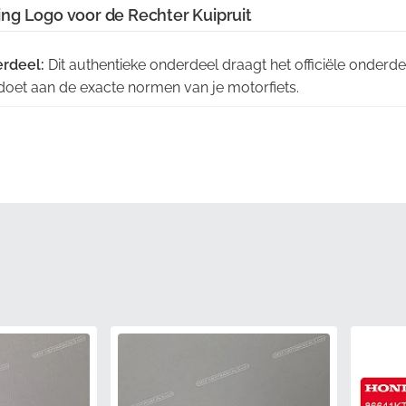
ng Logo voor de Rechter Kuipruit
rdeel:
Dit authentieke onderdeel draagt het officiële onde
ldoet aan de exacte normen van je motorfiets.
ontrole:
Elk embleem ondergaat een strenge inspectie om er
doen aan de strikte originele fabrieksvereisten.
erpakking:
Je onderdeel wordt beschermd in de officiële mer
 fabrieksnieuw onderdeel ontvangt.
afbeelding is gemaakt van hoogwaardige materialen en is 
ht te weerstaan zonder te vervagen of zijn glans te verliezen.
 gebruikte inkten zijn gekalibreerd volgens de exacte fabriek
ch met je bestaande carrosserieonderdelen.