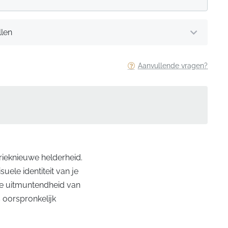
llen
Aanvullende vragen?
brieknieuwe helderheid.
uele identiteit van je
he uitmuntendheid van
s oorspronkelijk