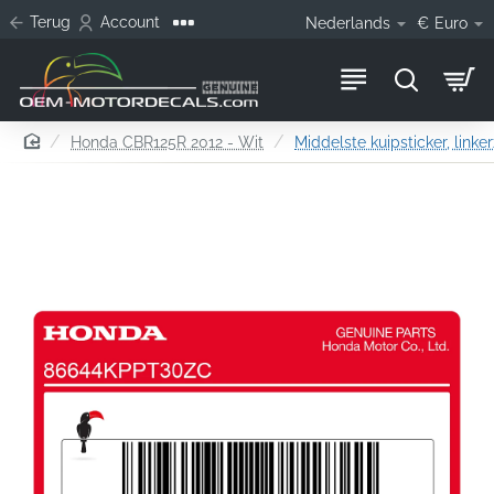
Terug
Account
Nederlands
€
Euro
home
Honda CBR125R 2012 - Wit
Middelste kuipsticker, linker