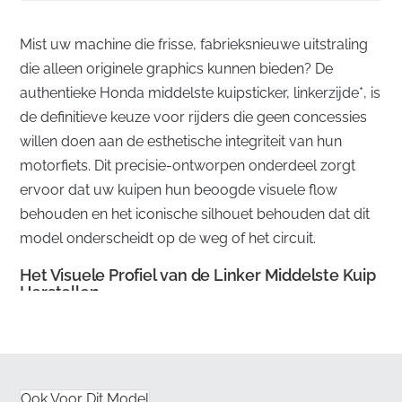
Mist uw machine die frisse, fabrieksnieuwe uitstraling
die alleen originele graphics kunnen bieden? De
authentieke Honda middelste kuipsticker, linkerzijde*, is
de definitieve keuze voor rijders die geen concessies
willen doen aan de esthetische integriteit van hun
motorfiets. Dit precisie-ontworpen onderdeel zorgt
ervoor dat uw kuipen hun beoogde visuele flow
behouden en het iconische silhouet behouden dat dit
model onderscheidt op de weg of het circuit.
Het Visuele Profiel van de Linker Middelste Kuip
Herstellen
✅
Officieel Onderdeelnummer:
Dit is een echt
onderdeel van de fabrikant, met het specifieke MPN
dat door de fabriek is toegewezen voor absolute
Ook Voor Dit Model