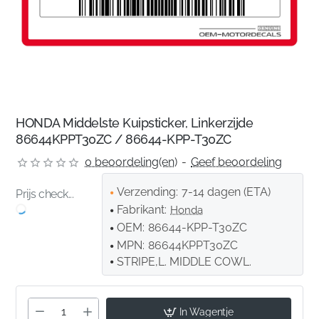
HONDA Middelste Kuipsticker, Linkerzijde
86644KPPT30ZC / 86644-KPP-T30ZC
0 beoordeling(en)
-
Geef beoordeling
Verzending:
7-14 dagen (ETA)
Prijs check...
Fabrikant:
Honda
OEM:
86644-KPP-T30ZC
MPN:
86644KPPT30ZC
STRIPE,L. MIDDLE COWL.
In Wagentje