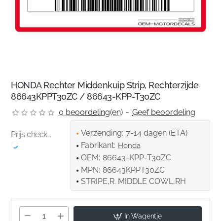
HONDA Rechter Middenkuip Strip, Rechterzijde
86643KPPT30ZC / 86643-KPP-T30ZC
0 beoordeling(en)
-
Geef beoordeling
Verzending:
7-14 dagen (ETA)
Prijs check...
Fabrikant:
Honda
OEM:
86643-KPP-T30ZC
MPN:
86643KPPT30ZC
STRIPE,R. MIDDLE COWL,RH
In Wagentje