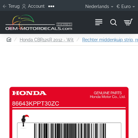
Terug
Account
Nederlands
€
Euro
home
Honda CBR125R 2012 - Wit
Rechter middenkuip strip, r