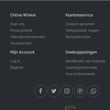
en weerbestendigheid.
✅
Gegarandeerde tevredenheid:
Het gebruik van
Online Winkel
Klantenservice
originele onderdelen elimineert het risico op dure
Over ons
Contact opnemen
teleurstellingen die vaak gepaard gaan met
Privacybeleid
Veelgestelde vragen
aftermarket-onderdelen die niet aan de
Gebruiksvoorwaarden
Retourformulier
fabrieksspecificaties voldoen.
Voorwaarden
Mijn Account
Snelkoppelingen
Onderdeelnummer
86643KPPT30ZC
(MPN)
Log in
Identificatie van motorzijde
Register
Leveringsinformatie
Fabrikant
Honda
Voor professionals
Rechter middenkuip,
Montagepositie
rechterzijde*
Type
Strip