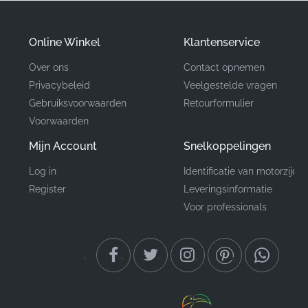
Onderdeelnummer
86832KTYH50ZB
Online Winkel
Klantenservice
(MPN)
Over ons
Contact opnemen
Fabrikant
Honda
Privacybeleid
Veelgestelde vragen
Gebruiksvoorwaarden
Retourformulier
Montagepositie
Zijkuip*
Voorwaarden
Type
Sticker
Mijn Account
Snelkoppelingen
Log in
Identificatie van motorzijde
Materiaal
Vinyl sticker
Register
Leveringsinformatie
Voor professionals
Voor liefhebbers en verzamelaars hebben authentieke
OEM-onderdelen met de juiste MPN-nummers
aanzienlijke waarde, vooral bij het behouden van de
integriteit van iconische sportmotoren. Het kiezen van
deze originele Honda zijkuip sticker zorgt ervoor dat je