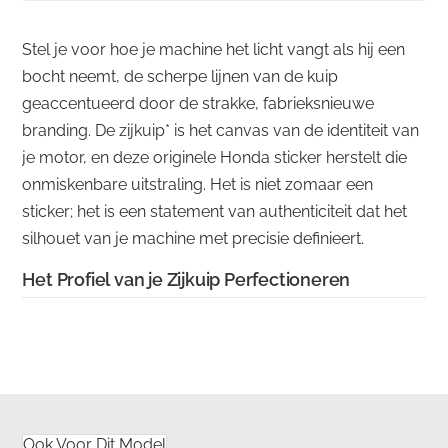
Stel je voor hoe je machine het licht vangt als hij een
bocht neemt, de scherpe lijnen van de kuip
geaccentueerd door de strakke, fabrieksnieuwe
branding. De zijkuip* is het canvas van de identiteit van
je motor, en deze originele Honda sticker herstelt die
onmiskenbare uitstraling. Het is niet zomaar een
sticker; het is een statement van authenticiteit dat het
silhouet van je machine met precisie definieert.
Het Profiel van je Zijkuip Perfectioneren
✅
Fabrieks Kwaliteitscontrole:
Elke sticker ondergaat
een strenge inspectie om ervoor te zorgen dat deze
voldoet aan de compromisloze normen van de
productielijn van de fabrikant.
Ook Voor Dit Model