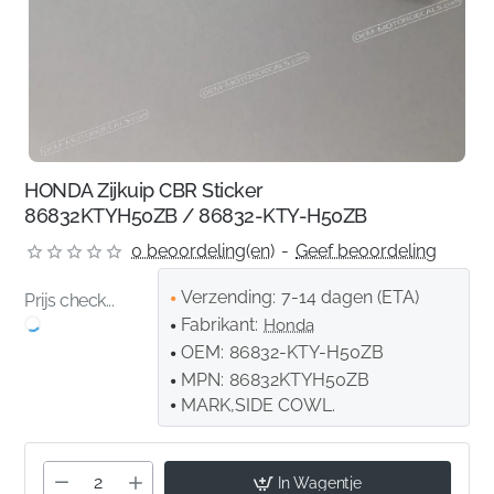
HONDA Zijkuip CBR Sticker
86832KTYH50ZB / 86832-KTY-H50ZB
0 beoordeling(en)
-
Geef beoordeling
Verzending:
7-14 dagen (ETA)
Prijs check...
Fabrikant:
Honda
OEM:
86832-KTY-H50ZB
MPN:
86832KTYH50ZB
MARK,SIDE COWL.
In Wagentje