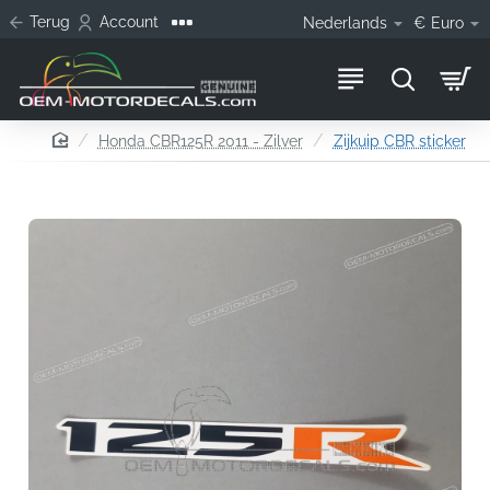
Terug
Account
Nederlands
€
Euro
home
Honda CBR125R 2011 - Zilver
Zijkuip CBR sticker