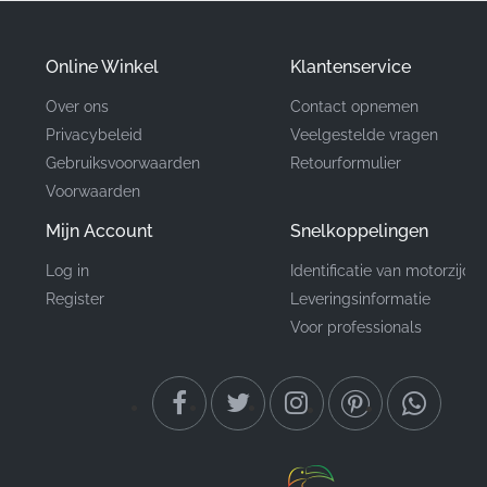
van de afbeelding.
✅
Fabriekskleurmatching:
Ontwikkeld om perfect aan
Online Winkel
Klantenservice
te sluiten bij de originele lak specificaties, wat zorgt
voor een naadloze en professionele uitstraling op de
Over ons
Contact opnemen
carrosserie van uw motorfiets.
Privacybeleid
Veelgestelde vragen
Gebruiksvoorwaarden
Retourformulier
Voorwaarden
Onderdeelnummer
86174KTYH50ZA
Mijn Account
Snelkoppelingen
(MPN)
Log in
Identificatie van motorzijde
Fabrikant
Honda
Register
Leveringsinformatie
Voor professionals
Montagepositie
Linker brandstoftank*
Type
Strip
Materiaal
Vinyl sticker