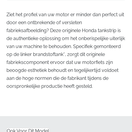
Ziet het profiel van uw motor er minder dan perfect uit
door een ontbrekende of versleten
fabrieksafbeelding? Deze originele Honda tankstrip is
de authentieke oplossing om het onberispelijke uiterlijk
van uw machine te behouden. Specifiek gemonteerd
op de linker brandstoftank*, zorgt dit originele
fabriekscomponent ervoor dat uw motorfiets zijn
beoogde esthetiek behoudt en tegelijkertijd voldoet
aan de hoge normen die de fabrikant tijdens de
oorspronkelijke productie heeft gesteld.
Precisie-ontworpen strip voor de linker
brandstoftank
✅
Brandstofbestendig materiaal:
Dit
gespecialiseerde vinyl is ontworpen om incidenteel
Ook Voor Dit Model