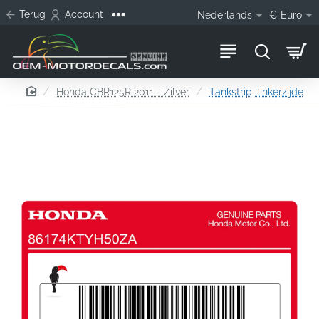
Terug
Account
Nederlands
€
Euro
home
Honda CBR125R 2011 - Zilver
Tankstrip, linkerzijde