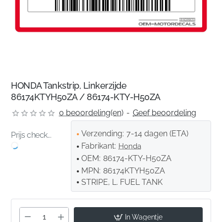
HONDA Tankstrip, Linkerzijde
86174KTYH50ZA / 86174-KTY-H50ZA
0 beoordeling(en)
-
Geef beoordeling
Verzending:
7-14 dagen (ETA)
Prijs check...
Fabrikant:
Honda
OEM:
86174-KTY-H50ZA
MPN:
86174KTYH50ZA
STRIPE, L. FUEL TANK
In Wagentje