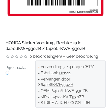
HONDA Sticker Voorkuip, Rechterzijde
64206KWF930ZB / 64206-KWF-930ZB
0 beoordeling(en)
-
Geef beoordeling
Verzending:
7-14 dagen (ETA)
Prijs check...
Fabrikant:
Honda
Vervangen door:
X64206KWF930ZB
OEM:
64206-KWF-930ZB
MPN:
64206KWF930ZB
STRIPE A, R. FR. COWL, RH