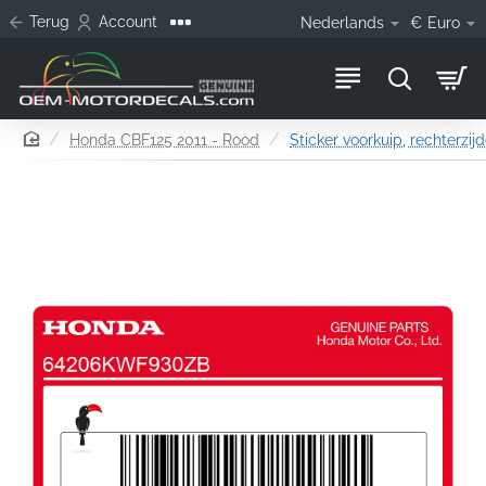
Terug
Account
Nederlands
€
Euro
home
Honda CBF125 2011 - Rood
Sticker voorkuip, rechterzij