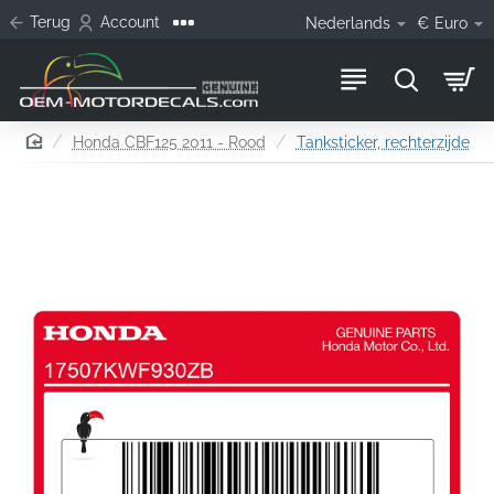
Terug
Account
Nederlands
€
Euro
home
Honda CBF125 2011 - Rood
Tanksticker, rechterzijde