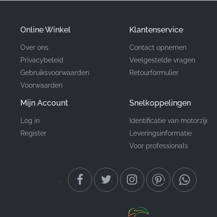
van de fabrikant aan uitmuntendheid, wat
gemoedsrust biedt dat dit onderdeel aan alle
Online Winkel
Klantenservice
technische eisen voldoet.
Over ons
Contact opnemen
Privacybeleid
Veelgestelde vragen
Onderdeelnummer
17507-KWF-930ZB
Gebruiksvoorwaarden
Retourformulier
(MPN)
Voorwaarden
Fabrikant
Honda
Mijn Account
Snelkoppelingen
Log in
Identificatie van motorzijde
Rechterzijde van de
Montagelocatie
brandstoftank*
Register
Leveringsinformatie
Voor professionals
Type
Grafische sticker
Materiaal
Vinyl sticker
Het vinden van de juiste sticker van fabriekskwaliteit is