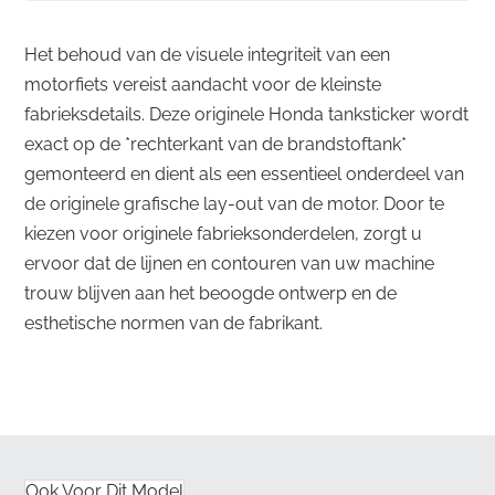
Het behoud van de visuele integriteit van een
motorfiets vereist aandacht voor de kleinste
fabrieksdetails. Deze originele Honda tanksticker wordt
exact op de *rechterkant van de brandstoftank*
gemonteerd en dient als een essentieel onderdeel van
de originele grafische lay-out van de motor. Door te
kiezen voor originele fabrieksonderdelen, zorgt u
ervoor dat de lijnen en contouren van uw machine
trouw blijven aan het beoogde ontwerp en de
esthetische normen van de fabrikant.
Precieze fabrieksintegratie voor de rechterkant
van de tank
✅
UV-bestendig:
Ontworpen om langdurige
blootstelling aan fel zonlicht te weerstaan zonder na
Ook Voor Dit Model