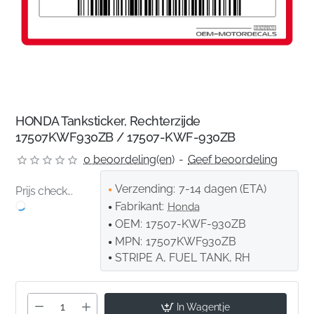
HONDA Tanksticker, Rechterzijde
17507KWF930ZB / 17507-KWF-930ZB
0 beoordeling(en)
-
Geef beoordeling
Verzending:
7-14 dagen (ETA)
Prijs check...
Fabrikant:
Honda
OEM:
17507-KWF-930ZB
MPN:
17507KWF930ZB
STRIPE A, FUEL TANK, RH
In Wagentje