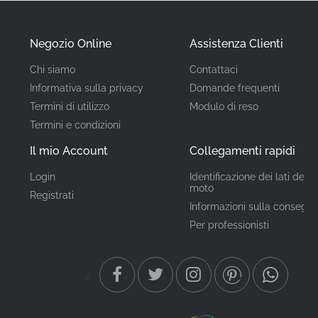
componente autorizzato dalla fabbrica.
Negozio Online
Assistenza Clienti
Codice Articolo
86644KTYH50ZA
Chi siamo
Contattaci
(MPN)
Informativa sulla privacy
Domande frequenti
Termini di utilizzo
Modulo di reso
Produttore
Honda
Termini e condizioni
Posizione di
Il mio Account
Collegamenti rapidi
Carenatura centrale
sinistra*
montaggio
Login
Identificazione dei lati della
moto
Registrati
Tipo
Striscia
Informazioni sulla consegn
Per professionisti
Materiale
Adesivo in vinile
Sostituire grafiche vecchie o usurate con nuovi adesivi
OEM è il modo più rapido ed economico per
trasformare drasticamente l'aspetto della tua moto.