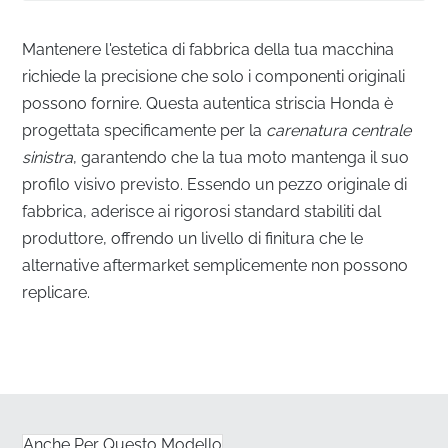
Mantenere l'estetica di fabbrica della tua macchina
richiede la precisione che solo i componenti originali
possono fornire. Questa autentica striscia Honda è
progettata specificamente per la
carenatura centrale
sinistra
, garantendo che la tua moto mantenga il suo
profilo visivo previsto. Essendo un pezzo originale di
fabbrica, aderisce ai rigorosi standard stabiliti dal
produttore, offrendo un livello di finitura che le
alternative aftermarket semplicemente non possono
replicare.
Integrazione perfetta per la carenatura centrale
sinistra
✅
Corrispondenza colore di fabbrica:
Questa striscia
è prodotta utilizzando le esatte formulazioni di
Anche Per Questo Modello