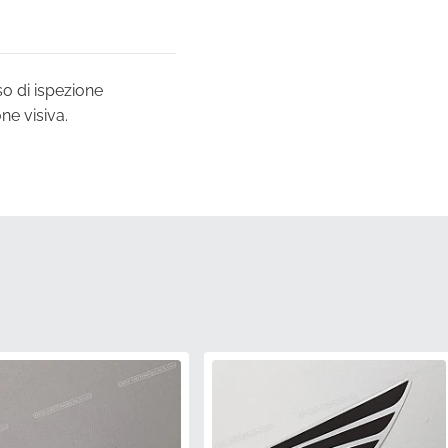
o di ispezione
ne visiva.
che resistono allo
el tempo.
iginale di fabbrica,
aerodinamici specifici e
iciale del produttore,