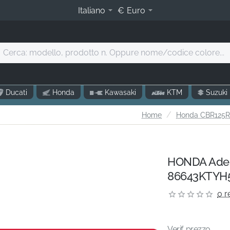
Italiano
€
Euro
Cerca:
modello,
prodotto
.
Ducati
Honda
Kawasaki
KTM
Suzuki
Oppure
nome/codice
home
Home
Honda CBR125R 
olore...
HONDA Adesi
86643KTYH
0 r
Verif. prezzo...