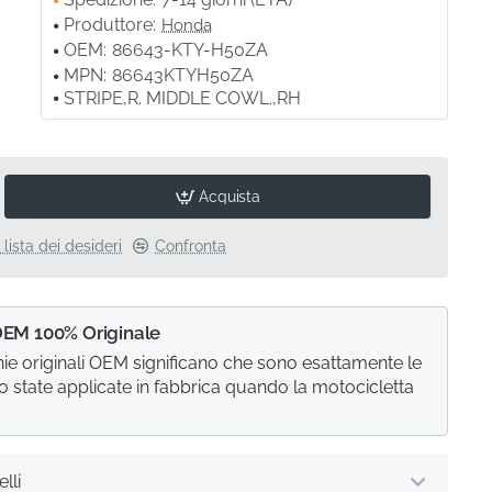
Produttore:
Honda
OEM:
86643-KTY-H50ZA
MPN:
86643KTYH50ZA
STRIPE,R. MIDDLE COWL.,RH
Acquista
 lista dei desideri
Confronta
OEM 100% Originale
e originali OEM significano che sono esattamente le
o state applicate in fabbrica quando la motocicletta
lli