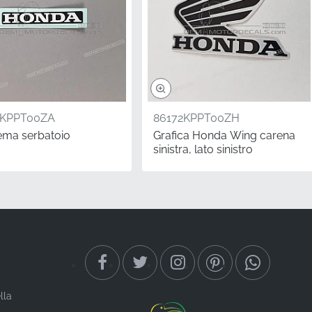
1KPPT00ZA
86172KPPT00ZH
ma serbatoio
Grafica Honda Wing carena
sinistra, lato sinistro
tuoi componenti di
M è il modo più rapido
 in vinile tagliato con
onale della tua
lla