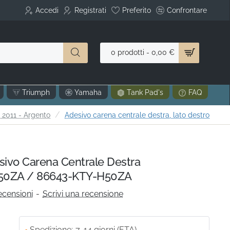
Accedi
Registrati
Preferito
Confrontare
0 prodotti - 0,00 €
Triumph
Yamaha
Tank Pad's
FAQ
2011 - Argento
Adesivo carena centrale destra, lato destro
vo Carena Centrale Destra
50ZA / 86643-KTY-H50ZA
ecensioni
-
Scrivi una recensione
Spedizione:
7-14 giorni (ETA)