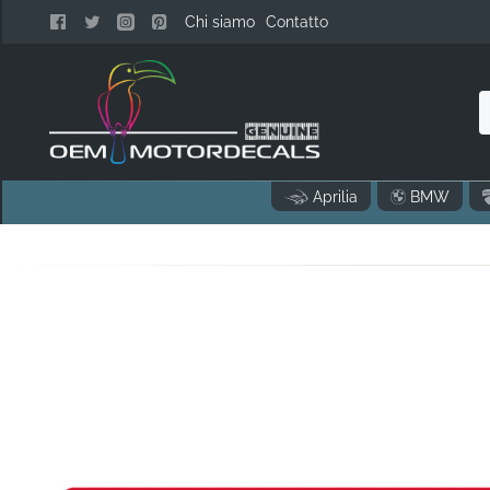
Chi siamo
Contatto
n
Aprilia
BMW
c