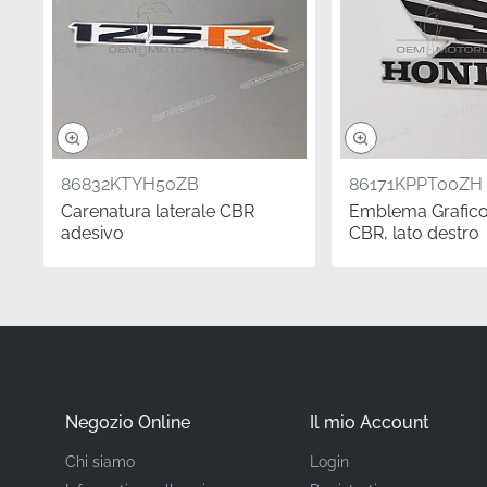
Codice produttore (
Produttore
Posizione di montag
Tipo
86832KTYH50ZB
86171KPPT00ZH
Carenatura laterale CBR
Emblema Grafico
Materiale
adesivo
CBR, lato destro
Scegliere grafiche origi
carenatura esistenti. So
ed economico per trasfo
precisione offre una fini
macchina, garantendo a
Negozio Online
Il mio Account
Chi siamo
Login
Domande frequent