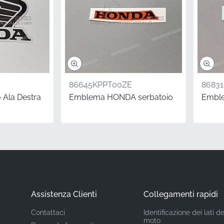
MPN)
86643KTYH50ZA
Honda
gio
Carena centrale destra, lato destro*
Adesivo
86645KPPT00ZE
8683
 Ala Destra
Emblema HONDA serbatoio
Emble
Adesivo in vinile
nali di fabbrica garantisce una perfetta corrispondenza con i 
stituire grafiche sbiadite o danneggiate con nuovi adesivi OE
rmare drasticamente l'aspetto della tua moto. Questo adesivo
tura durevole e di alta qualità che mantiene l'estetica professi
l contempo adesione e prestazioni durature.
Assistenza Clienti
Collegamenti rapidi
Contattaci
Identificazione dei lati de
i
moto