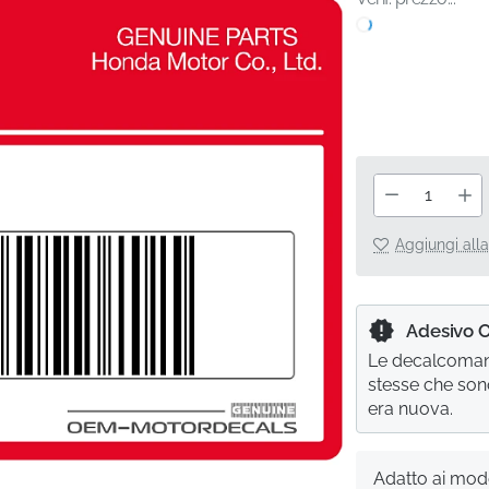
Aggiungi alla
Adesivo 
Le decalcomani
stesse che son
era nuova.
Adatto ai mode