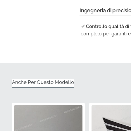
Ingegneria di precisi
✅
Controllo qualità di 
completo per garantire c
✅
Finitura resistente a
sbiadimento dovuto all
✅
Confezione original
garantendo che la super
Anche Per Questo Modello
✅
Vestibilità anatomic
le curve complesse del 
✅
Identificazione del 
confermando il suo stat