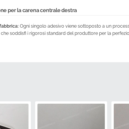
one per la carena centrale destra
fabbrica:
Ogni singolo adesivo viene sottoposto a un process
he soddisfi i rigorosi standard del produttore per la perfezio
i raggi UV:
Questa grafica è realizzata con materiali avanzati 
'esposizione alla luce solare, mantenendo la sua chiarezza n
e del produttore:
Il tuo componente arriva nella confezione or
ficie adesiva e la superficie rimangano incontaminate.
a:
L'adesivo è sagomato con precisione per seguire i contorni 
pannello laterale della carenatura.
pezzo autentico:
Questo articolo riporta il numero di parte uff
us di componente originale di fabbrica.