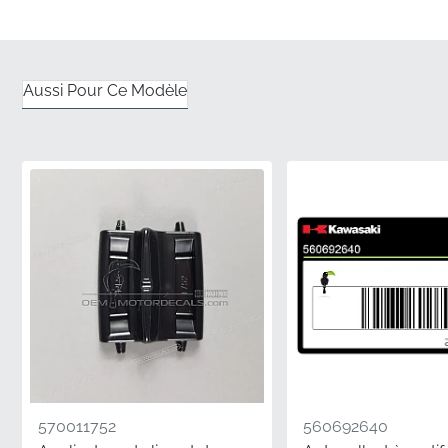
produit à l'aide des matrices originales du fabricant
pour garantir des bords nets et des dimensions
parfaites.
Aussi Pour Ce Modèle
✅
Inspection qualité rigoureuse :
Chaque pièce subit
un contrôle qualité de niveau usine pour garantir que
l'adhésif et la finition répondent à des normes strictes.
✅
Ajustement anatomique :
Ce graphique est
spécifiquement conçu pour suivre les contours et les
courbes complexes du carénage latéral de votre
moto.
✅
Authenticité garantie :
Choisir des pièces d'origine
élimine le risque de mauvais ajustement ou
d'incohérences visuelles souvent rencontrées avec
les alternatives non originales.
570011752
560692640
✅
Emballage d'origine du fabricant :
Votre