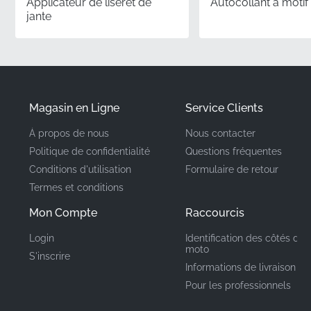
Applicateur de liseret de
Autocollant à motif
commande arrive dans l'emballage de protection
jante
officiel du fabricant, garantissant qu'elle reste
impeccable jusqu'à l'application.
Numéro de pièce
560541748
(MPN)
Magasin en Ligne
Service Clients
À propos de nous
Nous contacter
Fabricant
Kawasaki
Politique de confidentialité
Questions fréquentes
Conditions d'utilisation
Formulaire de retour
Emplacement de
Carénage latéral*
Termes et conditions
montage
Mon Compte
Raccourcis
Type
Emblème
Login
Identification des côtés de 
moto
S'inscrire
Matériau
Autocollant vinyle
Informations de livraison
Pour les professionnels
Ce composant Kawasaki authentique est parfait pour