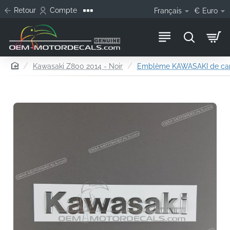
Retour
Compte
Français
€
Euro
home
Kawasaki Z800 2014 - Noir
Emblème KAWASAKI de car