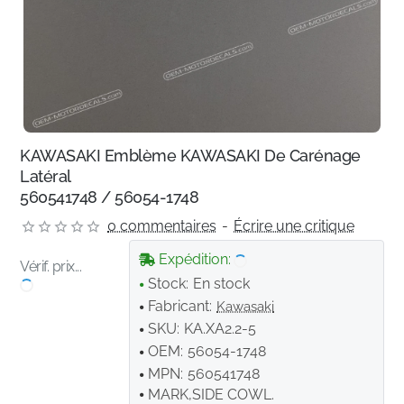
KAWASAKI Emblème KAWASAKI De Carénage
Latéral
560541748 / 56054-1748
0 commentaires
-
Écrire une critique
Expédition:
Vérif. prix...
Stock:
En stock
Fabricant:
Kawasaki
SKU:
KA.XA2.2-5
OEM:
56054-1748
MPN:
560541748
MARK,SIDE COWL.