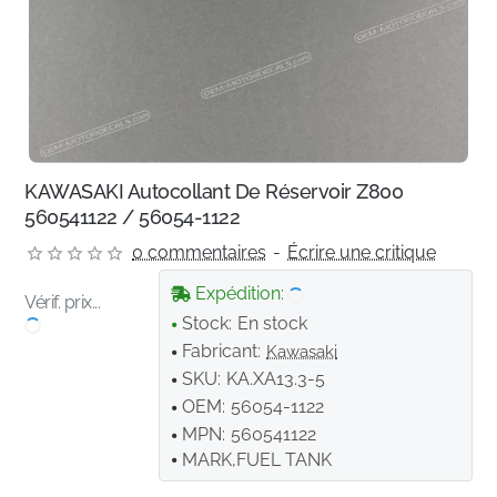
KAWASAKI Autocollant De Réservoir Z800
560541122 / 56054-1122
0 commentaires
-
Écrire une critique
Expédition:
Vérif. prix...
Stock:
En stock
Fabricant:
Kawasaki
SKU:
KA.XA13.3-5
OEM:
56054-1122
MPN:
560541122
MARK,FUEL TANK