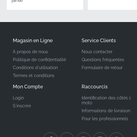
jante
✅
Satisfaction Garantie :
Élimine les risques associés
aux pièces non originales, assurant un ajustement
parfait et une durabilité à long terme.
Numéro de Pièce
560541122
Magasin en Ligne
Service Clients
(MPN)
À propos de nous
Nous contacter
Fabricant
Kawasaki
Politique de confidentialité
Questions fréquentes
Conditions d'utilisation
Formulaire de retour
Emplacement de
Termes et conditions
Réservoir*
Montage
Mon Compte
Raccourcis
Type
Emblème
Login
Identification des côtés de 
moto
S'inscrire
Matériau
Autocollant vinyle
Informations de livraison
Pour les professionnels
En choisissant ce composant authentique, vous optez